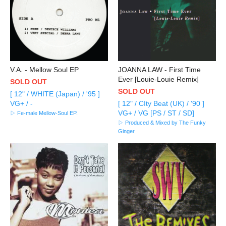
V.A. - Mellow Soul EP
JOANNA LAW - First Time
Ever [Louie-Louie Remix]
SOLD OUT
SOLD OUT
[ 12" / WHITE (Japan) / '95 ]
VG+ / -
[ 12" / CIty Beat (UK) / '90 ]
VG+ / VG [PS / ST / SD]
▷ Fe-male Mellow-Soul EP.
▷ Produced & Mixed by The Funky
Ginger