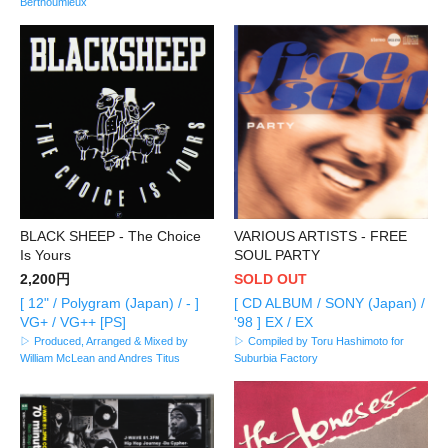
Berthoumieux
BLACK SHEEP - The Choice
VARIOUS ARTISTS - FREE
Is Yours
SOUL PARTY
2,200円
SOLD OUT
[ 12" / Polygram (Japan) / - ]
[ CD ALBUM / SONY (Japan) /
VG+ / VG++ [PS]
'98 ] EX / EX
▷ Produced, Arranged & Mixed by
▷ Compiled by Toru Hashimoto for
William McLean and Andres Titus
Suburbia Factory