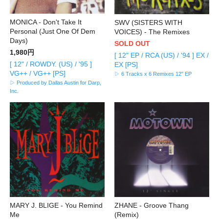
MONICA - Don't Take It
SWV (SISTERS WITH
Personal (Just One Of Dem
VOICES) - The Remixes
Days)
SOLD OUT
1,980円
[ 12" EP / RCA (US) / '94 ] EX /
[ 12" / ROWDY. (US) / '95 ]
EX [PS]
VG++ / VG++ [PS]
▷ 6 Tracks x 6 Remixes 12" EP
▷ Produced by Dallas Austin for Darp,
Inc.
MARY J. BLIGE - You Remind
ZHANE - Groove Thang
Me
(Remix)