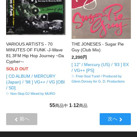
VARIOUS ARTISTS - 70
THE JONESES - Sugar Pie
MINUTES OF FUNK -J-Wave
Guy (Club Mix)
81.3FM Hip Hop Journey ~Da
2,200円
Cypher~-
[ 12" / Mercury (US) / '83 ] EX
SOLD OUT
/ VG++ [PS]
[ CD ALBUM / MERCURY
▷ Free-Soul Tune! / Produced by
(Japan) / '98 ] VG++ / VG [OBI
Glenn Dorsey for G. D. Productions
/ SD]
▷ Non-Stop DJ Mixed by MURO
55
1
12
商品中
-
商品
前へ
次へ