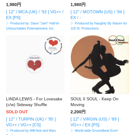
1,980円
1,980円
[ 12" / MCA (UK) / '92 ] VG++ /
[ 12" / MOTOWN (US) / '94 ]
EX [PS]
EX / -
▷ Produced by: Dave "Jam" Hall for
▷ Produced by Naughty By Nature for
Untouchables Entertainment, Inc.
118 St. Productions
LINDA LEWIS - For Lovesake
SOUL II SOUL - Keep On
(c/w) Sideway Shuffle
Moving
SOLD OUT
2,200円
[ 12" / TURPIN (UK) / '95 ]
[ 12" / VIRGIN (US) / '89 ]
VG++ / VG++ [CS]
VG++ / EX [PS]
▷ Produced by Will Nott and Marc
▷ World-wide Groundbeat Ever!