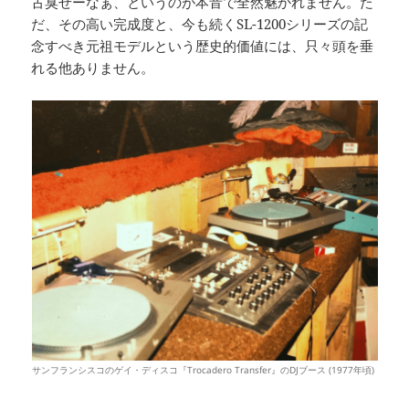
古臭せーなぁ、というのが本音で全然魅かれません。た
だ、その高い完成度と、今も続くSL-1200シリーズの記
念すべき元祖モデルという歴史的価値には、只々頭を垂
れる他ありません。
サンフランシスコのゲイ・ディスコ『Trocadero Transfer』のDJブース (1977年頃)