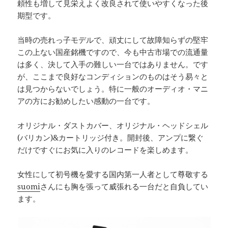
頼性も増して見栄えよく改良されて使いやすくなった後
期型です。
当時の売れっ子モデルで、頑丈にして故障知らずの堅牢
この上ない国産銘機ですので、今も中古市場での流通量
は多く、決して入手の難しい一台ではありません。です
が、ここまで良好なコンディションのものはそう易々と
は見つからないでしょう。特に一般のオーディオ・マニ
アの方にお勧めしたい感動の一台です。
オリジナル・ダストカバー、オリジナル・ヘッドシェル
(バリカン)&カートリッジ付き。開封後、アンプに繋ぐ
だけですぐにお気に入りのレコードを楽しめます。
女性にして初号機を愛する国内第一人者として尊敬する
suomi
さんにも胸を張って威張れる一台だと自負してい
ます。