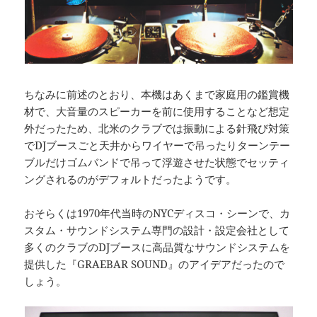
ちなみに前述のとおり、本機はあくまで家庭用の鑑賞機
材で、大音量のスピーカーを前に使用することなど想定
外だったため、北米のクラブでは振動による針飛び対策
でDJブースごと天井からワイヤーで吊ったりターンテー
ブルだけゴムバンドで吊って浮遊させた状態でセッティ
ングされるのがデフォルトだったようです。
おそらくは1970年代当時のNYCディスコ・シーンで、カ
スタム・サウンドシステム専門の設計・設定会社として
多くのクラブのDJブースに高品質なサウンドシステムを
提供した『GRAEBAR SOUND』のアイデアだったので
しょう。