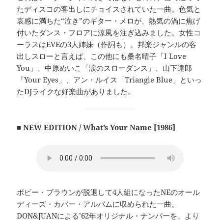
たディスコの客出しにチョイスされていた一曲。色気と
哀感に満ちた“泣き”のギター・メロが、熱気の渦に焦げ
付いたダンス・フロアに涼風を注ぎ込みました。女性コ
ーラスはEVEの3人姉妹（作詞も）。邦楽ジャンルの客
出しスローと言えば、この他にも桑名晴子「I Love
You」、中原めいこ「涙のスローダンス」、山下達郎
「Your Eyes」、アン・ルイス「Triangle Blue」といっ
たDJライクな好楽曲がありました。
■ NEW EDITION / What’s Your Name [1986]
ボビー・ブラウンが脱退して4人組になったNEのオール
ディーズ・カバー・アルバムに収められた一曲。
DON&JUANによる’62年オリジナル・ナンバーを、より