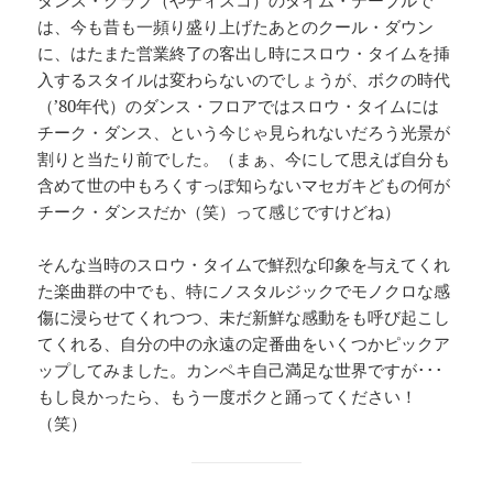
ダンス・クラブ（やディスコ）のタイム・テーブルで
は、今も昔も一頻り盛り上げたあとのクール・ダウン
に、はたまた営業終了の客出し時にスロウ・タイムを挿
入するスタイルは変わらないのでしょうが、ボクの時代
（’80年代）のダンス・フロアではスロウ・タイムには
チーク・ダンス、という今じゃ見られないだろう光景が
割りと当たり前でした。（まぁ、今にして思えば自分も
含めて世の中もろくすっぽ知らないマセガキどもの何が
チーク・ダンスだか（笑）って感じですけどね）
そんな当時のスロウ・タイムで鮮烈な印象を与えてくれ
た楽曲群の中でも、特にノスタルジックでモノクロな感
傷に浸らせてくれつつ、未だ新鮮な感動をも呼び起こし
てくれる、自分の中の永遠の定番曲をいくつかピックア
ップしてみました。カンペキ自己満足な世界ですが･･･
もし良かったら、もう一度ボクと踊ってください！
（笑）