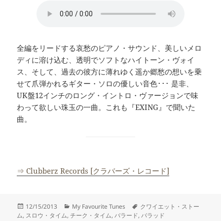
全編をリードする哀愁のピアノ・サウンド、美しいメロ
ディに溶け込む、透明でソフトなハイトーン・ヴォイ
ス、そして、過去の彼方に薄れゆく遥か郷愁の想いを乗
せて爪弾かれるギター・ソロの優しい音色･･･ 是非、
UK盤12インチのロング・イントロ・ヴァージョンで味
わって欲しい珠玉の一曲。これも『EXING』で聞いた
曲。
⇒ Clubberz Records [クラバーズ・レコード]
投
カ
タ
12/15/2013
My Favourite Tunes
クワイエット・ストー
稿
テ
グ
ム
,
スロウ・タイム
,
チーク・タイム
,
バラード
,
バラッド