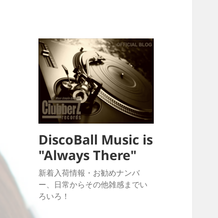
DiscoBall Music is
"Always There"
新着入荷情報・お勧めナンバ
ー、日常からその他雑感までい
ろいろ！