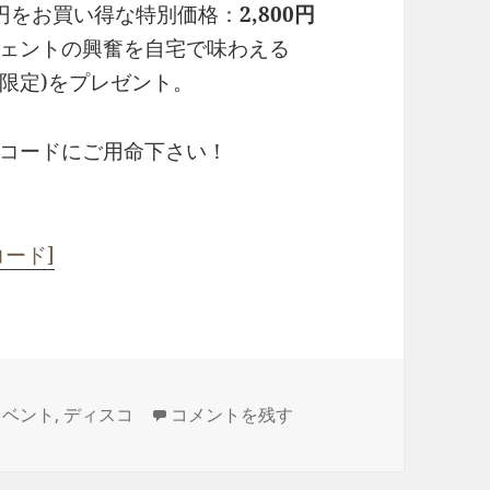
0円をお買い得な特別価格：
2,800円
ェントの興奮を自宅で味わえる
名限定)をプレゼント。
コードにご用命下さい！
コード]
ディスコティックの神話 2017 に
イベント
,
ディスコ
コメントを残す