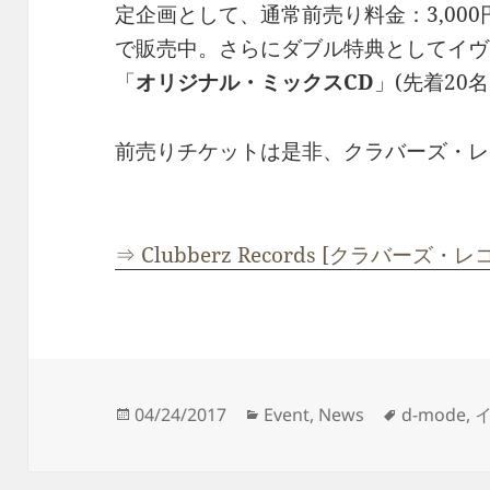
定企画として、通常前売り料金：3,00
で販売中。さらにダブル特典としてイヴ
「
オリジナル・ミックスCD
」(先着20
前売りチケットは是非、クラバーズ・レ
⇒ Clubberz Records [クラバーズ・レ
投
カ
タ
04/24/2017
Event
,
News
d-mode
,
稿
テ
グ
日:
ゴ