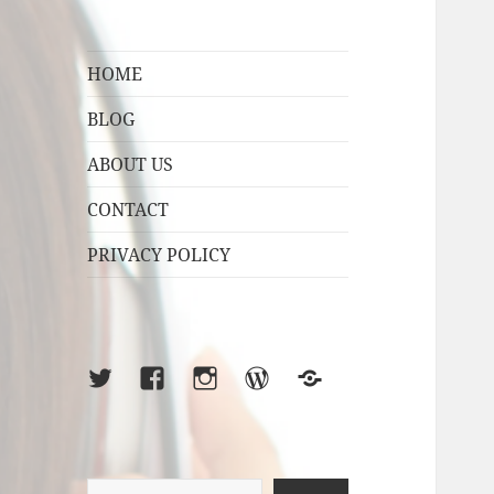
HOME
BLOG
ABOUT US
CONTACT
PRIVACY POLICY
X
Facebook
Instagram
WordPress
Sub-
Blog
検