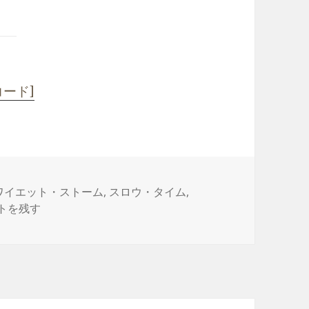
コード]
ワイエット・ストーム
,
スロウ・タイム
,
N’ Slow に
トを残す