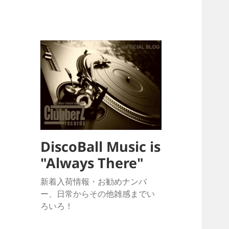
DiscoBall Music is
"Always There"
新着入荷情報・お勧めナンバ
ー、日常からその他雑感までい
ろいろ！