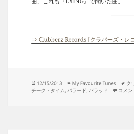
曲。これも『EXING』で聞いた曲。
⇒ Clubberz Records [クラバーズ・レ
投
カ
タ
12/15/2013
My Favourite Tunes
ク
稿
テ
Nice ‘
グ
チーク・タイム
,
バラード
,
バラッド
コメン
日:
ゴ
リ
ー