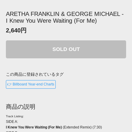
ARETHA FRANKLIN & GEORGE MICHAEL -
I Knew You Were Waiting (For Me)
2,640円
SOLD OUT
この商品に登録されているタグ
👉 Billboard Year-end Charts
商品の説明
Track Listing:
SIDE A:
I Knew You Were Waiting (For Me)
(Extended Remix) (7:30)