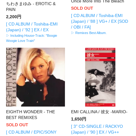
Once More Into The Bleach
ちわきまゆみ - EROTIC &
SOLD OUT
PAIN
[ CD ALBUM / Toshiba-EMI
2,200円
(Japan) / '88 ] VG+ / EX [SOD
[ CD ALBUM / Toshiba-EMI
/ OBI / FA]
(Japan) / '92 ] EX / EX
▷ Remixes Best Album.
▷ Including House-Track: "Boogie
Woogie Love Train"
EIGHTH WONDER - THE
EMI CALLINA / 彼女 -MARIO-
BEST REMIXES
1,650円
SOLD OUT
[ 3" CD-SINGLE / RACKYO
[ CD ALBUM / EPIC/SONY
(Japan) / '90 ] EX / VG++