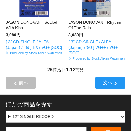
JASON DONOVAN - Sealed
JASON DONOVAN - Rhythm
With Kiss
Of The Rain
3,080円
3,080円
[ 3" CD-SINGLE / ALFA
[ 3" CD-SINGLE / ALFA
(Japan) / '89 ] EX / VG+ [SOC]
(Japan) / '90 ] VG++ / VG+
[SOC]
▷ Produced by Stock Aitken Waterman
▷ Produced by Stock Aitken Waterman
26
1
12
商品中
-
商品
前へ
次へ
ほかの商品を探す