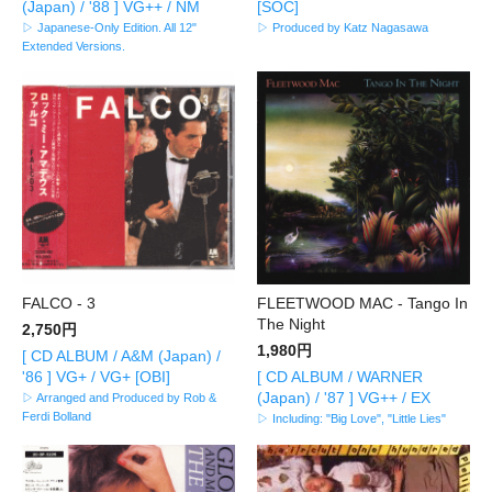
(Japan) / '88 ] VG++ / NM
[SOC]
▷ Japanese-Only Edition. All 12"
▷ Produced by Katz Nagasawa
Extended Versions.
FALCO - 3
FLEETWOOD MAC - Tango In
The Night
2,750円
1,980円
[ CD ALBUM / A&M (Japan) /
'86 ] VG+ / VG+ [OBI]
[ CD ALBUM / WARNER
(Japan) / '87 ] VG++ / EX
▷ Arranged and Produced by Rob &
Ferdi Bolland
▷ Including: "Big Love", "Little Lies"