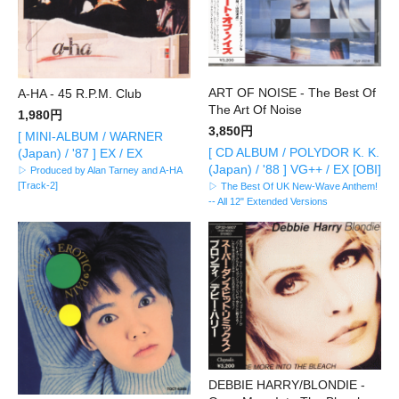
ART OF NOISE - The Best Of
A-HA - 45 R.P.M. Club
The Art Of Noise
1,980円
3,850円
[ MINI-ALBUM / WARNER
[ CD ALBUM / POLYDOR K. K.
(Japan) / '87 ] EX / EX
(Japan) / '88 ] VG++ / EX [OBI]
▷ Produced by Alan Tarney and A-HA
[Track-2]
▷ The Best Of UK New-Wave Anthem!
-- All 12" Extended Versions
DEBBIE HARRY/BLONDIE -