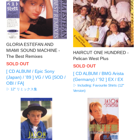
GLORIA ESTEFAN AND
MIAMI SOUND MACHINE -
HAIRCUT ONE HUNDRED -
The Best Remixes
Pelican West Plus
SOLD OUT
SOLD OUT
[ CD ALBUM / Epic Sony
[ CD ALBUM / BMG Arista
(Japan) / '89 ] VG / VG [SOD /
(Germany) / '92 ] EX / EX
OBI / FA]
▷ Including: Favourite Shirts (12"
▷ 12" リミックス集
Version)