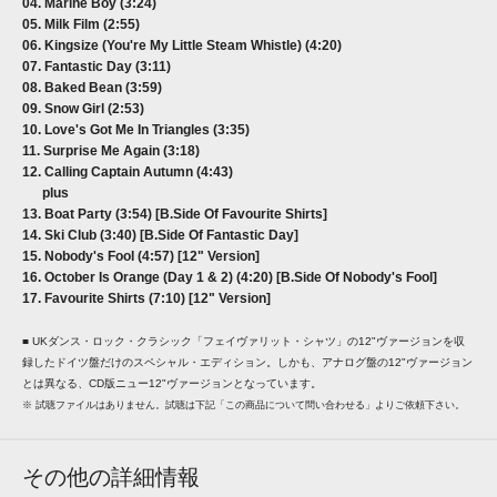
04. Marine Boy (3:24)
05. Milk Film (2:55)
06. Kingsize (You're My Little Steam Whistle) (4:20)
07. Fantastic Day (3:11)
08. Baked Bean (3:59)
09. Snow Girl (2:53)
10. Love's Got Me In Triangles (3:35)
11. Surprise Me Again (3:18)
12. Calling Captain Autumn (4:43)
plus
13. Boat Party (3:54) [B.Side Of Favourite Shirts]
14. Ski Club (3:40) [B.Side Of Fantastic Day]
15. Nobody's Fool (4:57) [12" Version]
16. October Is Orange (Day 1 & 2) (4:20) [B.Side Of Nobody's Fool]
17. Favourite Shirts (7:10) [12" Version]
■ UKダンス・ロック・クラシック「フェイヴァリット・シャツ」の12"ヴァージョンを収
録したドイツ盤だけのスペシャル・エディション。しかも、アナログ盤の12"ヴァージョン
とは異なる、CD版ニュー12"ヴァージョンとなっています。
※ 試聴ファイルはありません。試聴は下記「この商品について問い合わせる」よりご依頼下さい。
その他の詳細情報