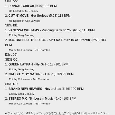
SIDE AA:
1.
PRINCE - Gett Off
(9:40) 102 BPM
Re-Edited by G. Beasley
2.
CUT N' MOVE - Get Serious
(5:08) 113 BPM
Re-Edited by Carl Lawson
SIDE BB:
1.
VANESSA WILLIAMS - Running Back To You
(6:32) 115 BPM
Edit by Greg Beasley
2.
M.C. BREED & THE D.F.C. - Ain't No Future In Yo 'Frontin'
(5:59) 103
BPM
Mix by Carl Lawson / Ted Thornton
[Disc 02]
SIDE CC:
1.
QUEEN LATIFAH - Fly Girl
(6:17) 101 BPM
Edit by Greg Beasley
2.
NAUGHTY BY NATURE - O.P.P.
(6:32) 99 BPM
Edit by C. Lawson / Ted Thornton
SIDE DD:
1.
BRAND NEW HEAVIES - Never Stop
(6:46) 100 BPM
Edit by Greg Beasley
2.
STEREO M.C. 'S - Lost In Music
(5:45) 103 BPM
Mix by Carl Lawson / Ted Thornton
■ ファンク/ソウル/R&B/ヒップホップを専門にしたアメリカ発DJオンリー・リミックス・