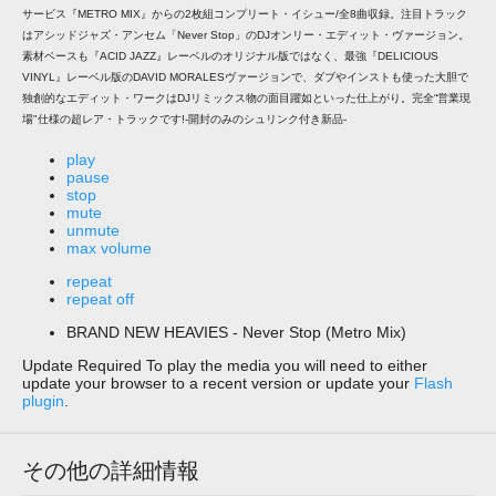
サービス『METRO MIX』からの2枚組コンプリート・イシュー/全8曲収録。注目トラック
はアシッドジャズ・アンセム「Never Stop」のDJオンリー・エディット・ヴァージョン。
素材ベースも『ACID JAZZ』レーベルのオリジナル版ではなく、最強『DELICIOUS
VINYL』レーベル版のDAVID MORALESヴァージョンで、ダブやインストも使った大胆で
独創的なエディット・ワークはDJリミックス物の面目躍如といった仕上がり。完全“営業現
場"仕様の超レア・トラックです!-開封のみのシュリンク付き新品-
play
pause
stop
mute
unmute
max volume
repeat
repeat off
BRAND NEW HEAVIES - Never Stop (Metro Mix)
Update Required
To play the media you will need to either
update your browser to a recent version or update your
Flash
plugin
.
その他の詳細情報