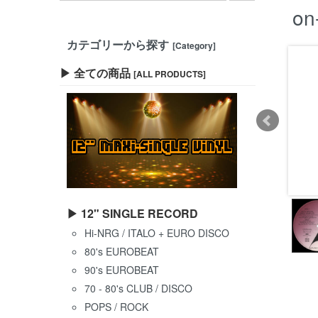
on
カテゴリーから探す
[Category]
▶ 全ての商品
[ALL PRODUCTS]
▶ 12" SINGLE RECORD
Hi-NRG / ITALO + EURO DISCO
80's EUROBEAT
90's EUROBEAT
70 - 80's CLUB / DISCO
POPS / ROCK