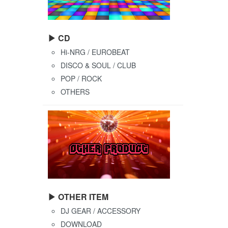
▶ CD
Hi-NRG / EUROBEAT
DISCO & SOUL / CLUB
POP / ROCK
OTHERS
▶ OTHER ITEM
DJ GEAR / ACCESSORY
DOWNLOAD