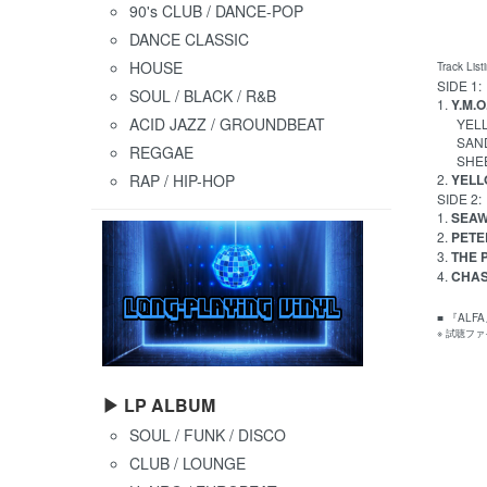
90's CLUB / DANCE-POP
DANCE CLASSIC
HOUSE
Track List
SIDE 1:
SOUL / BLACK / R&B
1.
Y.M.O
ACID JAZZ / GROUNDBEAT
YELLOW
SANDII 
REGGAE
SHEENA
RAP / HIP-HOP
2.
YELL
SIDE 2:
1.
SEAWI
2.
PETER
3.
THE P
4.
CHAS 
■ 『AL
※ 試聴フ
▶ LP ALBUM
SOUL / FUNK / DISCO
CLUB / LOUNGE