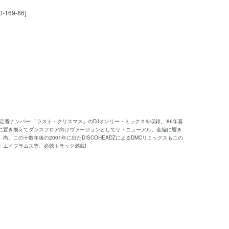
0-169-86]
的定番ナンバー:「ラスト・クリスマス」のDJオンリー・ミックスを収録。'86年暮
に置き換えてダンスフロア向けヴァージョンとしてリ・ニューアル。全編に響き
この十数年後の2001年に出たDISCOHEADZによるDMCリミックスもこの
・エイブラムス等、必聴トラック満載!