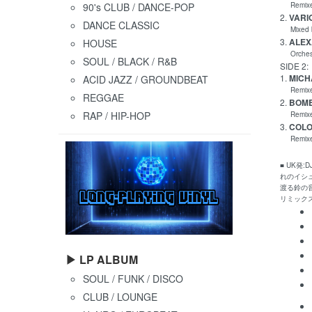
90's CLUB / DANCE-POP
Remixed 
2.
VARIO
DANCE CLASSIC
Mixed b
3.
ALEXA
HOUSE
Orchestr
SOUL / BLACK / R&B
SIDE 2:
1.
MICH
ACID JAZZ / GROUNDBEAT
Remixed
REGGAE
2.
BOMB 
RAP / HIP-HOP
Remixed 
3.
COLO
Remixed
■ UK発
れのイシ
渡る鈴の
リミック
▶ LP ALBUM
SOUL / FUNK / DISCO
CLUB / LOUNGE