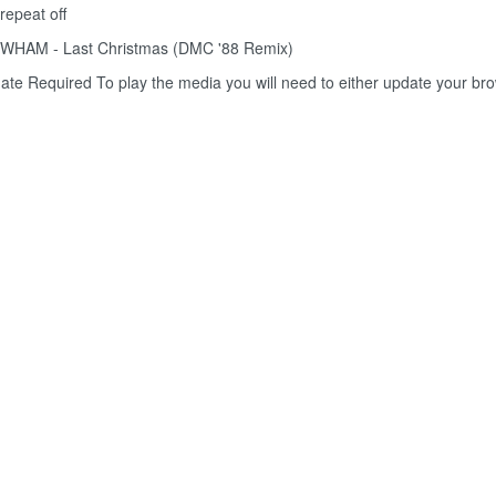
repeat off
WHAM - Last Christmas (DMC '88 Remix)
ate Required
To play the media you will need to either update your br