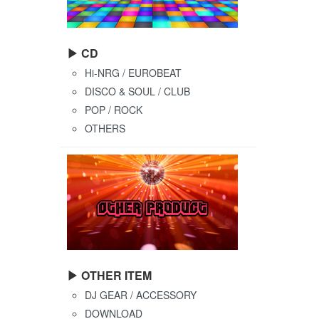
▶ CD
Hi-NRG / EUROBEAT
DISCO & SOUL / CLUB
POP / ROCK
OTHERS
▶ OTHER ITEM
DJ GEAR / ACCESSORY
DOWNLOAD