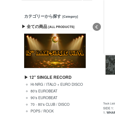
カテゴリーから探す
[Category]
▶ 全ての商品
[ALL PRODUCTS]
▶ 12" SINGLE RECORD
Hi-NRG / ITALO + EURO DISCO
80's EUROBEAT
90's EUROBEAT
70 - 80's CLUB / DISCO
Track List
SIDE 1:
POPS / ROCK
1.
WHAM 