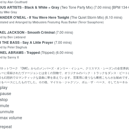
by Alan Coulthard
US ARTISTS - Black & White = Gray
(Two Tone Party Mix) (7.00 mins) [BPM 134-
y Mike Gray
NDER O'NEAL - If You Were Here Tonight
(The Quiet Storm Mix) (6.10 mins)
ated and Arranged by Mixbusters Featuring Russ Barker (Tenor Saxaphone)
AEL JACKSON - Smooth Criminal
(7.00 mins)
 by Ben Liebrand
THE BASS - Say A Little Prayer
(7.00 mins)
by Peter Slaghuis
NEL ABRAMS - Trapped
(Tripped) (6.00 mins)
 by Sanny X
:DJネットワーク 『DMC』からのメンバーズ・オンリー・イシュー。クリスマス・シーズンの全世界
ューに収録されたヴァージョンとは全くの別物で、オリジナルのバック・トラックをダンス・ビート
音も幻想的でロマンティックな楽曲に華を添えています。営業用に使うなら断然こちらがお勧めです。尚、
スをベースにしたものでした。その他、マイケル・ジャクソン、ボム・ザ・ベース、そしてカーネル
play
pause
stop
mute
unmute
max volume
repeat