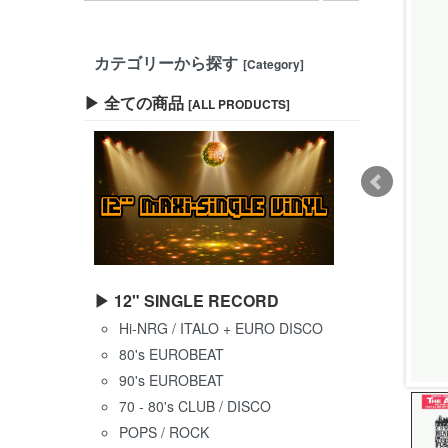
カテゴリーから探す
[Category]
▶ 全ての商品
[ALL PRODUCTS]
▶ 12" SINGLE RECORD
Hi-NRG / ITALO + EURO DISCO
80's EUROBEAT
90's EUROBEAT
70 - 80's CLUB / DISCO
POPS / ROCK