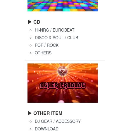
▶ CD
Hi-NRG / EUROBEAT
DISCO & SOUL / CLUB
POP / ROCK
OTHERS
▶ OTHER ITEM
DJ GEAR / ACCESSORY
DOWNLOAD