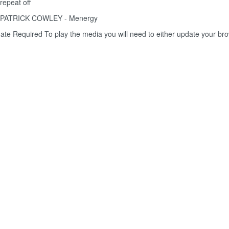
repeat off
PATRICK COWLEY - Menergy
ate Required
To play the media you will need to either update your br