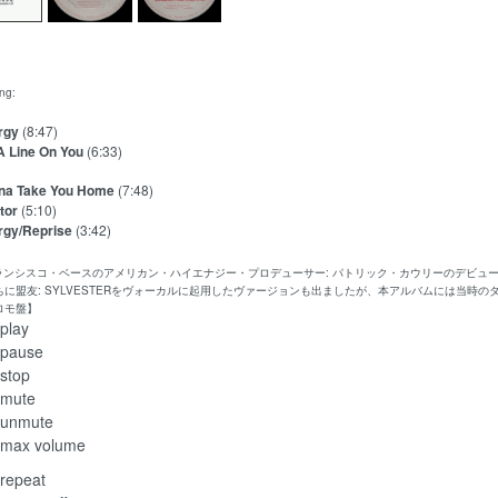
ing:
rgy
(8:47)
 A Line On You
(6:33)
na Take You Home
(7:48)
tor
(5:10)
gy/Reprise
(3:42)
フランシスコ・ベースのアメリカン・ハイエナジー・プロデューサー: パトリック・カウリーのデビ
ちに盟友: SYLVESTERをヴォーカルに起用したヴァージョンも出ましたが、本アルバムには当
ロモ盤】
play
pause
stop
mute
unmute
max volume
repeat