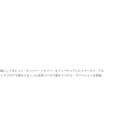
ュー曲にして大ヒット・ナンバー「メナジー」をフィーチュアしたファースト・アル
時のダンスフロアで掛かりまくった女性コーラス版オリジナル・ヴァージョンを収録。