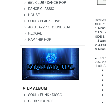
90's CLUB / DANCE-POP
DANCE CLASSIC
HOUSE
Track List
SOUL / BLACK / R&B
SIDE A:
ACID JAZZ / GROUNDBEAT
1.
Mene
2.
I Got
REGGAE
SIDE B:
RAP / HIP-HOP
1.
I Wan
2.
X-Fac
3.
Mener
■ サン
バム。の
【初回プ
▶ LP ALBUM
SOUL / FUNK / DISCO
CLUB / LOUNGE