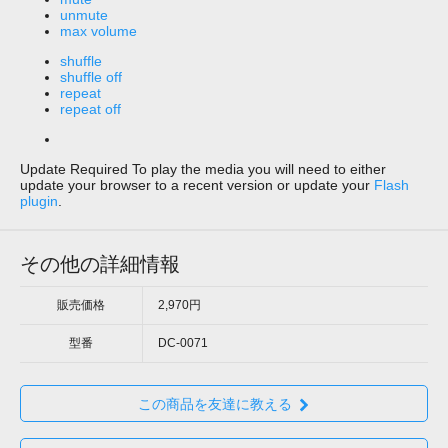
unmute
max volume
shuffle
shuffle off
repeat
repeat off
Update Required
To play the media you will need to either
update your browser to a recent version or update your
Flash
plugin
.
その他の詳細情報
販売価格
2,970円
型番
DC-0071
この商品を友達に教える