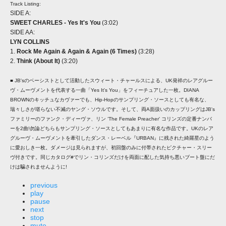
Track Listing:
SIDE A:
SWEET CHARLES - Yes It's You
(3:02)
SIDE AA:
LYN COLLINS
1.
Rock Me Again & Again & Again (6 Times)
(3:28)
2.
Think (About It)
(3:20)
■ JB'sのベーシストとして活動したスウィート・チャールスによる、UK発祥のレアグルー
ヴ・ムーヴメントを代表する一曲「Yes It's You」をフィーチュアした一枚。DIANA
BROWNのキッチュなカヴァーでも、Hip-Hopのサンプリング・ソースとしても有名な、
瑞々しさが堪らない不滅のヤング・ソウルです。そして、両A面扱いのカップリングはJB's
ファミリーのファンク・ディーヴァ、リン ‘The Female Preacher' コリンズの定番ナンバ
ーを2曲!勿論どちらもサンプリング・ソースとしてもあまりに有名な作品です。UKのレア
グルーヴ・ムーヴメントを牽引したダンス・レーベル『URBAN』に残された綺羅星のよう
に愛おしき一枚。ダメージは見られますが、初回盤のみに付帯されたピクチャー・スリー
ヴ付きです。同じカタログ#でリン・コリンズだけを両面に配した気持ち悪いブート盤にだ
けは騙されませんように!
previous
play
pause
next
stop
mute