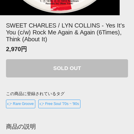
SWEET CHARLES / LYN COLLINS - Yes It's
You (c/w) Rock Me Again & Again (6Times),
Think (About It)
2,970円
SOLD OUT
この商品に登録されているタグ
👉 Rare Groove
👉 Free Soul '70s ~ '90s
商品の説明