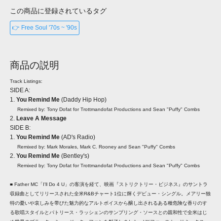
この商品に登録されているタグ
👉 Free Soul '70s ~ '90s
商品の説明
Track Listings:
SIDE A:
1.
You Remind Me
(Daddy Hip Hop)
Remixed by: Tony Dofat for Trottmandofat Productions and Sean "Puffy" Combs
2.
Leave A Message
SIDE B:
1.
You Remind Me
(AD's Radio)
Remixed by: Mark Morales, Mark C. Rooney and Sean "Puffy" Combs
2.
You Remind Me
(Bentley's)
Remixed by: Tony Dofat for Trottmandofat Productions and Sean "Puffy" Combs
■ Father MC「I'll Do 4 U」の客演を経て、映画『ストリクトリー・ビジネス』のサントラ
収録曲としてリリースされた全米R&Bチャート1位に輝くデビュー・シングル。メアリー独
特の憂いや哀しみを帯びた魅力的なアルトボイスから醸し出されるある種危険な香りのす
る歌唱スタイルとパトリース・ラッシェンのサンプリング・ソースとの親和性で全米はじ