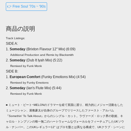
👉 Free Soul '70s ~ '90s
商品の説明
Track Listings:
SIDE A:
1.
Someday
(Brixton Flavour 12" Mix) (6:09)
Additional Production and Remix by Blacksmith
2.
Someday
(Dub It Iyah Mix) (5:22)
Remixed by Funk Monk
SIDE B:
1.
European Comfort
(Funky Emotions Mix) (4:54)
Remixed by Funky Emotions
2.
Someday
(Ian's Flute Mix) (5:44)
Remixed by Funk Monk
■ ミュート・ビート~MELONのドラマーを経て英国に渡り、精力的にメジャー活動をした
ミュージシャン、屋敷豪太が自身のグループでリリースしたファースト・アルバム
『Somethin' To Talk About』からのシングル・カット。ラヴァーズ・ロック界の歌姫、キ
ャロル・トンプソンの唯一無二のハートウォームなヴォーカルをフィーチュアしたUKソウ
ル・ナンバー。このUKレギュラー12" はプロモ盤とは異なる構成で、UKクラブ・シーンに