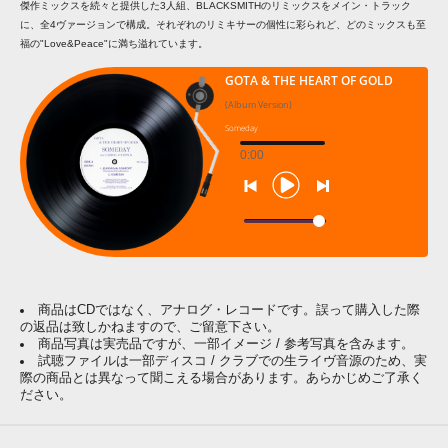
傑作ミックスを続々と提供した3人組、BLACKSMITHのリミックスをメイン・トラック
に、全4ヴァージョンで構成。それぞれのリミキサーの個性に彩られど、どのミックスも至
福の"Love&Peace"に満ち溢れています。
GOTA & THE HEART OF GOLD
(Album Version)
Someday
0:00
商品はCDではなく、アナログ・レコードです。誤って購入した際
の返品は致しかねますので、ご留意下さい。
商品写真は実売品ですが、一部イメージ / 参考写真を含みます。
試聴ファイルは一部ディスコ / クラブでの生ライヴ音源のため、実
際の商品とは異なって聞こえる場合があります。あらかじめご了承く
ださい。