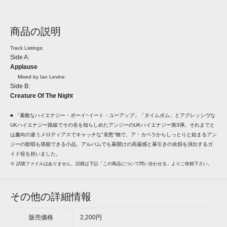
商品の説明
Track Listings:
Side A:
Applause
Mixed by Ian Levine
Side B:
Creature Of The Night
■ 「素敵なハイエナジー・ボーイ~イート・ユーアップ」「タイムボム」とアグレッシヴな
UKハイエナジー路線でその名を知らしめたアンジーのUKハイエナジー第3弾。それまでと
は趣向の違うメロディアスでキャッチな"哀愁"物で、ア・カペラからしっとりと始まるアン
ジーの歌唱も堪能できる小品。アルバムでも幕開けの高揚感と幕引きの余韻を演出するガ
イド役を担いました。
※ 試聴ファイルはありません。試聴は下記「この商品について問い合わせる」よりご依頼下さい。
その他の詳細情報
販売価格
2,200円