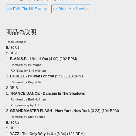
👉 PWL The Hit Factory
👉 Disco Mix Services
商品の説明
Track Listings:
[Disc 01]
SIDE A:
1.
B.V.M.S.P. - I Need You
(4:00) (102 BPM)
Remixed by Mr. Magic
F/X Edits by Emil Helman
2.
BURELL - I'll Wait For You
(5:58) (113 BPM)
Remixed by Dag Volle
SIDE B:
1.
TRANCE DANCE - Dancing In The Shadows
Remixed by Emil Hellman
Programming by J. J.
2.
GRANDMASTER FLASH - New York, New York
(3:23) (104 BPM)
Remixed by StoneBridge
[Disc 02]
SIDE C:
1.
YAZZ - The Only Way Is Up
(6:34) (128 BPM)