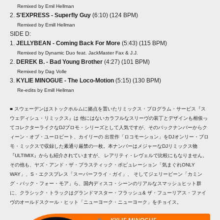
Remixed by Emil Hellman
2.
S'EXPRESS - Superfly Guy
(6:10) (124 BPM)
Remixed by Emill Hellman
SIDE D:
1.
JELLYBEAN - Coming Back For More
(5:43) (115 BPM)
Remixed by Dynamic Duo feat. JackMaster Fax & J.J.
2.
DEREK B. - Bad Young Brother
(4:27) (101 BPM)
Remixed by Dag Volle
3.
KYLIE MINOGUE - The Loco-Motion
(5:15) (130 BPM)
Re-edits by Emill Hellman
■ スウェーデンはストックホルムに拠点を置いたリミックス・プログラム・サービス『ス
ウェディシュ・リミックス』は 他にはないカラフルなスリーヴの装丁とデザインも相俟っ
てコレクターライクなDJプロモ・シリーズとして人気ですが、そのバックナンバーからク
ィーン・オブ・ユーロビート、カイリーの 出世作「ロコモーション」をDJオンリー・プロ
モ・ミックスで収録した素通り厳禁の一枚。本ナンバーはメジャーなDJリミックス物
『ULTIMIX』からも紹介されていますが、 レアリティ・レヴェルで比較にもなりません。
その他も、ヤズ・アンド・ザ・プラスティック・ポピュレーション「気まぐれONLY
WAY」、S・エクスプレス「スーパーフライ・ガイ」、 そしてジェリービーン「カミン
グ・バック・フォー・モア」ら、国内ディスコ・シーンのリアルなスマッシュヒット群
に、クラシック・トラックはグランドマスター・フラッシュ& ザ・フューリアス・ファイ
ヴのオールドスクール・ヒット「ニューヨーク・ニューヨーク」をチョイス。