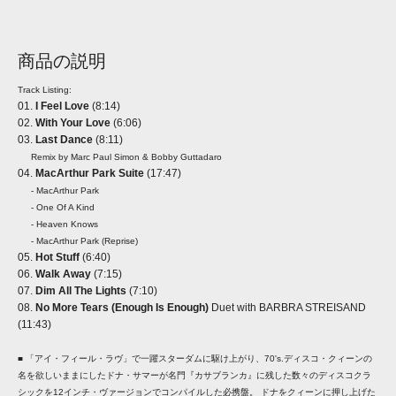
商品の説明
Track Listing:
01.
I Feel Love
(8:14)
02.
With Your Love
(6:06)
03.
Last Dance
(8:11)
Remix by Marc Paul Simon & Bobby Guttadaro
04.
MacArthur Park Suite
(17:47)
- MacArthur Park
- One Of A Kind
- Heaven Knows
- MacArthur Park (Reprise)
05.
Hot Stuff
(6:40)
06.
Walk Away
(7:15)
07.
Dim All The Lights
(7:10)
08.
No More Tears (Enough Is Enough)
Duet with BARBRA STREISAND
(11:43)
■ 「アイ・フィール・ラヴ」で一躍スターダムに駆け上がり、70's.ディスコ・クィーンの
名を欲しいままにしたドナ・サマーが名門『カサブランカ』に残した数々のディスコクラ
シックを12インチ・ヴァージョンでコンパイルした必携盤。 ドナをクィーンに押し上げた