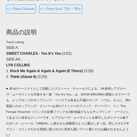
👉 Rare Groove
👉 Free Soul '70s ~ '90s
商品の説明
Track Listing:
SIDE A:
SWEET CHARLES - Yes It's You
(3:02)
SIDE AA:
LYN COLLINS
1.
Rock Me Again & Again & Again (6 Times)
(3:28)
2.
Think (About It)
(3:20)
■ JB'sのベーシストとして活動したスウィート・チャールスによる、UK発祥レアグルー
ヴ・ムーヴメントを代表する一曲「Yes It's You」は、DIANA BROWNの洒落たカヴァーで
も、ヒップホップのサンプリング・ソースでも有名な不滅のヤング・ソウル。さらに、両A
面扱いのカップリング・ナンバーはJB'sファミリーのファンク・ディーヴァ、リン ‘The
Female Preacher' コリンズの定番ファンクを2曲!勿論どちらもサンプリング・ソースとし
てあまりに有名なナンバーです。レアグルーヴ・ムーヴメントを牽引したポリドール傘下
のダンス・レーベル『URBAN』に残された綺羅星のように愛おしき一品。同じカタログ#
でリン・コリンズだけを両面に振り分けた気持ち悪いブート盤にだけは騙されませんよう
に!