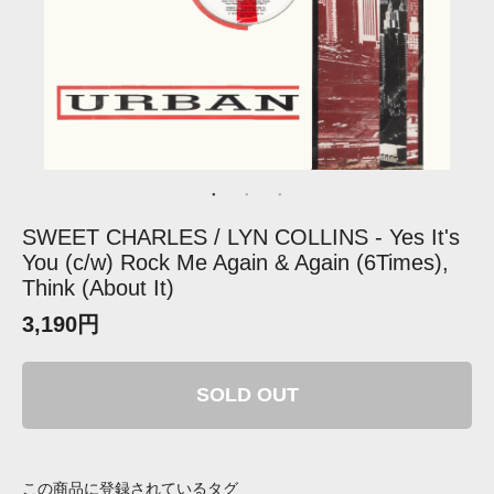
SWEET CHARLES / LYN COLLINS - Yes It's
You (c/w) Rock Me Again & Again (6Times),
Think (About It)
3,190円
SOLD OUT
この商品に登録されているタグ