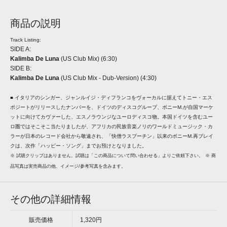
商品の説明
Track Listing:
SIDE A:
Kalimba De Luna
(US Club Mix) (6:30)
SIDE B:
Kalimba De Luna
(US Club Mix - Dub-Version) (4:30)
■ イタリアのシンガー、ジャンルイジ・ディフランコをヴォーカルに据えてトニー・エス
ポジートがリリースしたナンバーを、ドイツのディスコグループ、ボニーM.が自国マーケ
ットに向けてカヴァーした、エスノラウンジなユーロディスコ物。本国ドイツを含むユー
ロ圏ではそこそこ当たりましたが、アフリカの民族音楽ノリのワールドミュージック・カ
ラーが日本のレコード会社から敬遠され、「快僧ラスプーチン」以来のボニーM.再ブレイ
クは、次作「ハッピー・ソング」までお預けとなりました。
※ 試聴クリップはありません。試聴は「この商品について問い合わせる」よりご依頼下さい。
※ 商
品写真は実売商品の他、イメージ/参考写真を含みます。
その他の詳細情報
販売価格
1,320円