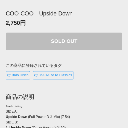
COO COO - Upside Down
2,750円
SOLD OUT
この商品に登録されているタグ
👉 Italo Disco
👉 MAHARAJA Classics
商品の説明
Track Listing:
SIDE A:
Upside Down
(Full Power D.J. Mix) (7:54)
SIDE B:
1.
Upside Down
(Crazy Version) (4:20)