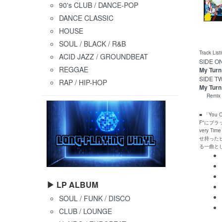
90's CLUB / DANCE-POP
DANCE CLASSIC
HOUSE
SOUL / BLACK / R&B
Track List
ACID JAZZ / GROUNDBEAT
SIDE O
REGGAE
My Turn
SIDE T
RAP / HIP-HOP
My Turn
Remix by
■ 「Yo
F"にブラ
very 
せ持った
る一曲と
▶ LP ALBUM
SOUL / FUNK / DISCO
CLUB / LOUNGE