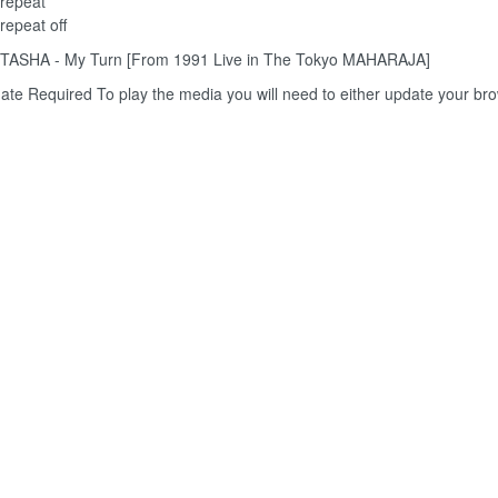
repeat
repeat off
TASHA - My Turn [From 1991 Live in The Tokyo MAHARAJA]
ate Required
To play the media you will need to either update your br