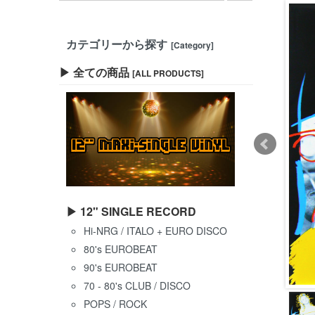
カテゴリーから探す
[Category]
▶ 全ての商品
[ALL PRODUCTS]
▶ 12" SINGLE RECORD
Hi-NRG / ITALO + EURO DISCO
80's EUROBEAT
90's EUROBEAT
70 - 80's CLUB / DISCO
POPS / ROCK