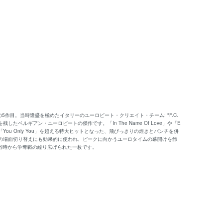
ルの5作目。当時隆盛を極めたイタリーのユーロビート・クリエイト・チーム: "F.C.
ルギアン・ユーロビートの傑作です。「In The Name Of Love」や「E
は「You Only You」を超える特大ヒットとなった、飛びっきりの煌きとパンチを併
の場面切り替えにも効果的に使われ、ピークに向かうユーロタイムの幕開けを飾
ス当時から争奪戦の繰り広げられた一枚です。