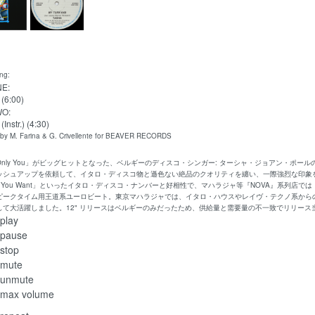
ing:
NE:
(6:00)
WO:
(Instr.) (4:30)
 M. Farina & G. Crivellente for BEAVER RECORDS
u Only You」がビッグヒットとなった、ベルギーのディスコ・シンガー: ターシャ・ジョアン・ポー
ッシュアップを依頼して、イタロ・ディスコ物と遜色ない絶品のクオリティを纏い、一際強烈な印象を残したベ
Time You Want」といったイタロ・ディスコ・ナンバーと好相性で、マハラジャ等『NOVA』系列店で
ピークタイム用王道系ユーロビート。東京マハラジャでは、イタロ・ハウスやレイヴ・テクノ系から
して大活躍しました。12" リリースはベルギーのみだったため、供給量と需要量の不一致でリリー
play
pause
stop
mute
unmute
max volume