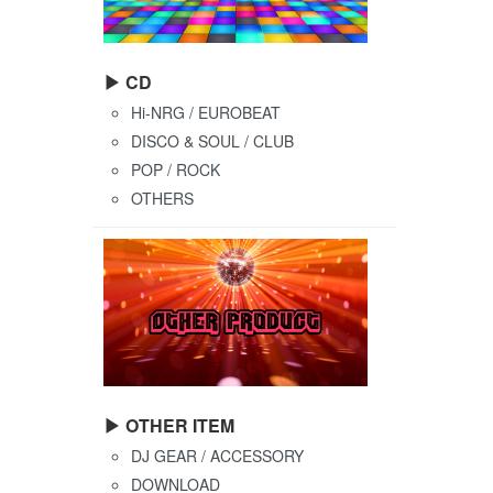
▶ CD
Hi-NRG / EUROBEAT
DISCO & SOUL / CLUB
POP / ROCK
OTHERS
▶ OTHER ITEM
DJ GEAR / ACCESSORY
DOWNLOAD