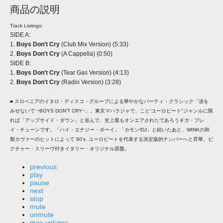
商品の説明
Track Listings:
SIDE A:
1.
Boys Don't Cry
(Club Mix Version) (5:33)
2.
Boys Don't Cry
(A Cappella) (0:50)
SIDE B:
1.
Boys Don't Cry
(Tear Gas Version) (4:13)
2.
Boys Don't Cry
(Radio Version) (3:28)
■ スロベニアのイタロ・ディスコ・グループによる華やかなパーティ・クラシック「涙を
みせないで ~BOYS DON'T CRY~」。東京マハラジャで、こと“ユーロビート"ジャンルに限
れば「アップサイド・ダウン」と並んで、史上最もオンエアされたであろうギガ・プレ
イ・チューンです。「ハイ・エナジー・ボーイ」「カモン!DJ」と続いたあと、WINKの和
製カヴァーのヒットによって 80's. ユーロビートを代表する決定版的ナンバーへと昇華。ピ
クチャー・スリーヴ付きイタリー・オリジナル原盤。
previous
play
pause
next
stop
mute
unmute
max volume