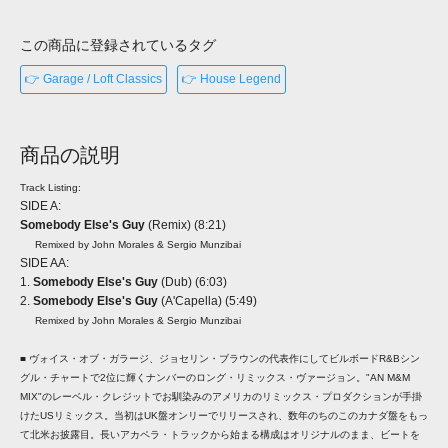
この商品に登録されているタグ
👉 Garage / Loft Classics
👉 House Legend
商品の説明
Track Listing:
SIDE A:
Somebody Else's Guy
(Remix) (8:21)
Remixed by John Morales & Sergio Munzibai
SIDE AA:
1.
Somebody Else's Guy
(Dub) (6:03)
2.
Somebody Else's Guy
(A'Capella) (5:49)
Remixed by John Morales & Sergio Munzibai
■ ヴォイス・オブ・ガラージ、ジョセリン・ブラウンの代表作にしてビルボードR&Bシン
グル・チャートで2位に輝くナンバーのロング・リミックス・ヴァージョン。"AN M&M
MIX"のレーベル・クレジットでお馴染みのアメリカのリミックス・プロダクションが手掛
けたUSリミックス。当初はUK盤オンリーでリリースされ、数年のちのこのカナダ盤をもっ
て北米お披露目。長いアカペラ・トラックから始まる構成はオリジナルのまま、ビートを