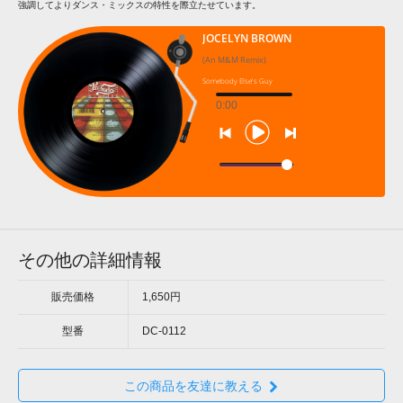
強調してよりダンス・ミックスの特性を際立たせています。
JOCELYN BROWN
(An M&M Remix)
Somebody Else's Guy
0:00
その他の詳細情報
販売価格
1,650円
型番
DC-0112
この商品を友達に教える