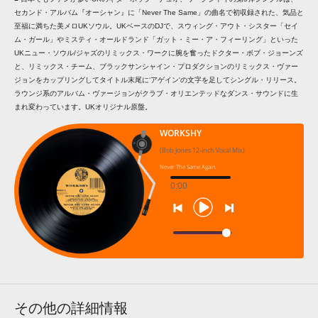
セカンド・アルバム『オーシャン』に「Never The Same」の曲名で初収録された、気品と
至福に満ちた美メロUKソウル。UKベースのDJで、スウィング・アウト・シスター「セイ
ム・ガール」やミスティ・オールドランド「ガット・ミー・ア・フィーリング」といった
UKニュー・ソウル/ジャズのリミックス・ワークに腕を奮ったドクター・ボブ・ジョーンズ
と、リミックス・チーム、ブラックサンシャイン・プロダクションのリミックス・ヴァー
ジョンをカップリングしてタイトル末尾に‘アゲイン'の文字を足してシングル・リリース。
ラウンジ系のアルバム・ヴァージョンがクラブ・オリエンテッドなダンス・サウンドに生
まれ変わっています。UKオリジナル原盤。
WORKSHY
(Bob Jones 12-inch Vocal Mix)
Never The Same Again
0:00
その他の詳細情報