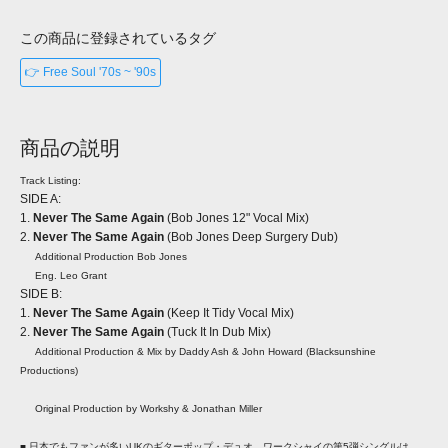
この商品に登録されているタグ
👉 Free Soul '70s ~ '90s
商品の説明
Track Listing:
SIDE A:
1.
Never The Same Again
(Bob Jones 12" Vocal Mix)
2.
Never The Same Again
(Bob Jones Deep Surgery Dub)
Additional Production Bob Jones
Eng. Leo Grant
SIDE B:
1.
Never The Same Again
(Keep It Tidy Vocal Mix)
2.
Never The Same Again
(Tuck It In Dub Mix)
Additional Production & Mix by Daddy Ash & John Howard (Blacksunshine
Productions)
Original Production by Workshy & Jonathan Miller
■ 日本でもファンが多いUKのギターポップ・デュオ、ワークシャイの第5弾シングルは、