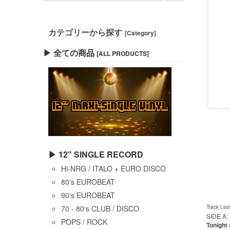
カテゴリーから探す
[Category]
▶ 全ての商品
[ALL PRODUCTS]
▶ 12" SINGLE RECORD
Hi-NRG / ITALO + EURO DISCO
80's EUROBEAT
90's EUROBEAT
70 - 80's CLUB / DISCO
Track List
SIDE A:
POPS / ROCK
Tonight