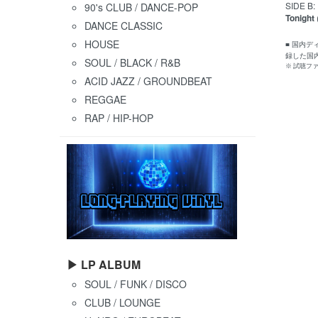
SIDE B:
90's CLUB / DANCE-POP
Tonight
DANCE CLASSIC
HOUSE
■ 国内デ
録した国内
SOUL / BLACK / R&B
※ 試聴フ
ACID JAZZ / GROUNDBEAT
REGGAE
RAP / HIP-HOP
▶ LP ALBUM
SOUL / FUNK / DISCO
CLUB / LOUNGE