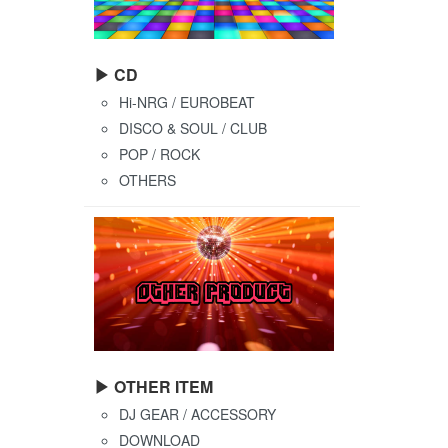
▶ CD
Hi-NRG / EUROBEAT
DISCO & SOUL / CLUB
POP / ROCK
OTHERS
▶ OTHER ITEM
DJ GEAR / ACCESSORY
DOWNLOAD