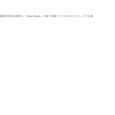
5年)の翌年に「Italian Remix」の名で本国リリースされた2リミックスを収