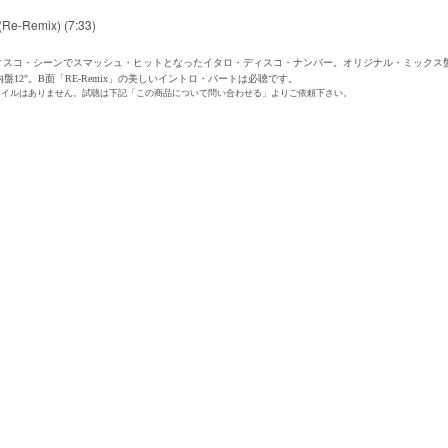
(Re-Remix) (7:33)
ィスコ・シーンでスマッシュ・ヒットとなったイタロ・ディスコ・ナンバー。オリジナル・ミックス盤発売('8
盤12"。B面「RE-Remix」の美しいイントロ・パートは必聴です。
ァイルはありません。試聴は下記「この商品について問い合わせる」よりご依頼下さい。