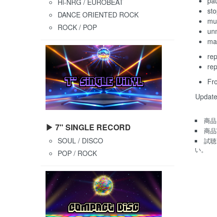
pa
Hi-NRG / EUROBEAT
st
DANCE ORIENTED ROCK
mu
ROCK / POP
un
ma
re
rep
Fr
Update
商品
▶ 7" SINGLE RECORD
商品
SOUL / DISCO
試聴
い。
POP / ROCK