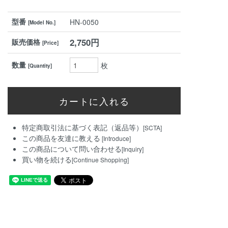
型番
HN-0050
[Model No.]
2,750円
販売価格
[Price]
数量
枚
[Quantity]
特定商取引法に基づく表記（返品等）
[SCTA]
この商品を友達に教える
[Introduce]
この商品について問い合わせる
[Inquiry]
買い物を続ける
[Continue Shopping]