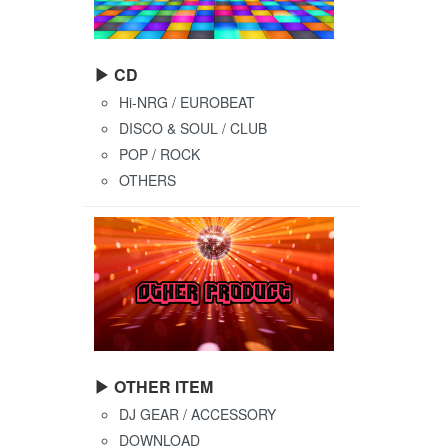
▶ CD
Hi-NRG / EUROBEAT
DISCO & SOUL / CLUB
POP / ROCK
OTHERS
▶ OTHER ITEM
DJ GEAR / ACCESSORY
DOWNLOAD