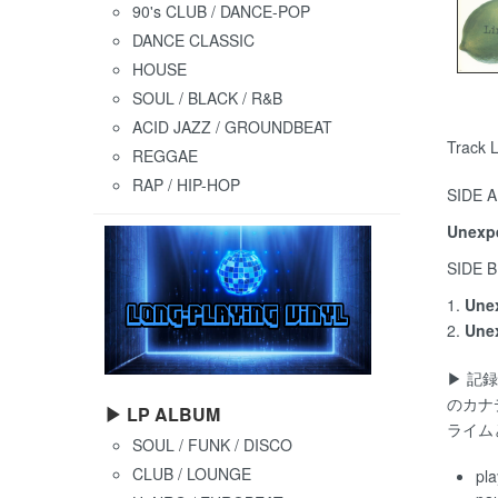
90's CLUB / DANCE-POP
DANCE CLASSIC
HOUSE
SOUL / BLACK / R&B
ACID JAZZ / GROUNDBEAT
Track L
REGGAE
RAP / HIP-HOP
SIDE A
Unexp
SIDE B
1.
Une
2.
Une
▶ 記
のカナ
▶ LP ALBUM
ライム
SOUL / FUNK / DISCO
CLUB / LOUNGE
pla