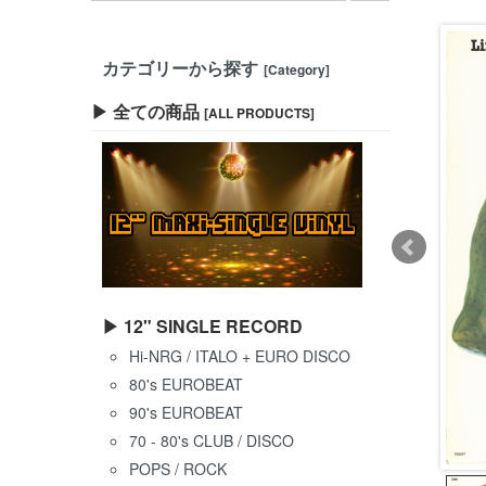
カテゴリーから探す
[Category]
▶ 全ての商品
[ALL PRODUCTS]
▶ 12" SINGLE RECORD
Hi-NRG / ITALO + EURO DISCO
80's EUROBEAT
90's EUROBEAT
70 - 80's CLUB / DISCO
POPS / ROCK