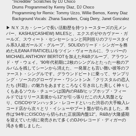
"Incredible" Scratches by DJ Choco
Drums Programmed by Kenny Diaz, DJ Choco
Programming for Remix: Tommy Uzzo, Willie Bemos, Kenny Diaz
Background Vocals: Zhana Saunders, Craig Derry, Janet Gonzalez
▶ N.Y. スカ・シーンで長い活動歴を持つトースターズの元メン
バー、KASHU(CASHEW) MILESと、エクスポゼやカヴァー・ガ
ールズ、スウィート・センセーションと同列括りのフリースタイ
ル系3人組ガールズ・グループ、SOLIDのリード・シンガーを務
めたILEANA FRATICELLIをツイン・ヴォーカルに、ラッパーの
MICHAEL ANTHONY BERTOTを加えたR&Bグループ、アラウン
ド・ザ・ウェイ。'90年代初期に2枚のシングルとたった一枚のア
ルバムを残してシーンから消えた、一発屋とも言い難い彼等のフ
ァースト・シングルです。グラウンドビートに乗って、サンプリ
ング・ソースのグローヴァー・ワシントンJr.「クリスタルの恋人
たち (邦題)」の魅力をあますところなく引き出した美しく神々し
くもあるソウル・チューンは国内のR&B/ヒップホップ・フィー
ルドではリリース直後から12"が引っ張りだこの大人気盤とな
り、CISCOやマンハッタン・レコードといった渋谷の大手輸入レ
コード店から次々とリ・イシューやブート盤が切られました。本
作は'94年にCISCOから切られた正規国内盤12"。R&Bが大隆盛期
を迎えていた頃に発売されて多くのDJやレコード・ディガーの
渇きを癒しました。