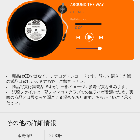
AROUND THE WAY
(Club Mix)
Really Into You
0:00
商品はCDではなく、アナログ・レコードです。誤って購入した際
の返品は致しかねますので、ご留意下さい。
商品写真は実売品ですが、一部イメージ / 参考写真を含みます。
試聴ファイルは一部ディスコ / クラブでの生ライヴ音源のため、実
際の商品とは異なって聞こえる場合があります。あらかじめご了承く
ださい。
その他の詳細情報
販売価格
2,530円