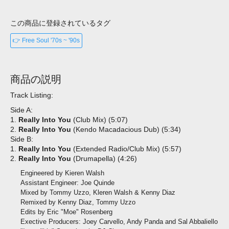
この商品に登録されているタグ
👉 Free Soul '70s ~ '90s
商品の説明
Track Listing:
Side A:
1.
Really Into You
(Club Mix) (5:07)
2.
Really Into You
(Kendo Macadacious Dub) (5:34)
Side B:
1.
Really Into You
(Extended Radio/Club Mix) (5:57)
2.
Really Into You
(Drumapella) (4:26)
Engineered by Kieren Walsh
Assistant Engineer: Joe Quinde
Mixed by Tommy Uzzo, Kleren Walsh & Kenny Diaz
Remixed by Kenny Diaz, Tommy Uzzo
Edits by Eric "Moe" Rosenberg
Exective Producers: Joey Carvello, Andy Panda and Sal Abbaliello