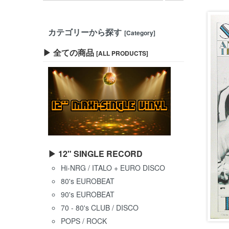
カテゴリーから探す
[Category]
▶ 全ての商品
[ALL PRODUCTS]
▶ 12" SINGLE RECORD
Hi-NRG / ITALO + EURO DISCO
80's EUROBEAT
90's EUROBEAT
70 - 80's CLUB / DISCO
POPS / ROCK