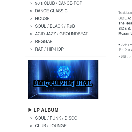
90's CLUB / DANCE-POP
DANCE CLASSIC
Track List
HOUSE
SIDE A:
The Rea
SOUL / BLACK / R&B
SIDE B:
ACID JAZZ / GROUNDBEAT
Mozamb
REGGAE
■ ステ
RAP / HIP-HOP
ド・ショッ
※ 試聴フ
▶ LP ALBUM
SOUL / FUNK / DISCO
CLUB / LOUNGE