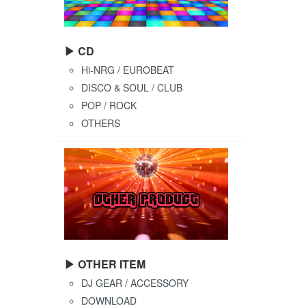
▶ CD
Hi-NRG / EUROBEAT
DISCO & SOUL / CLUB
POP / ROCK
OTHERS
▶ OTHER ITEM
DJ GEAR / ACCESSORY
DOWNLOAD