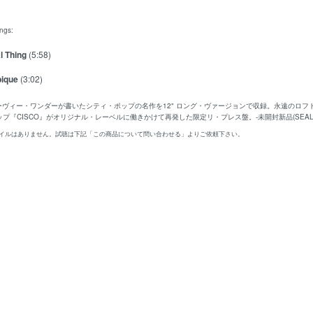
ings:
l Thing
(5:58)
ique
(3:02)
ィーヴィー・ワンダーが書いたシティ・ポップの名作を12" ロング・ヴァージョンで収録。永遠のロ
プ『CISCO』がオリジナル・レーベルに働きかけて再発した限定リ・プレス盤。-未開封新品(SEALE
ァイルはありません。試聴は下記「この商品について問い合わせる」よりご依頼下さい。