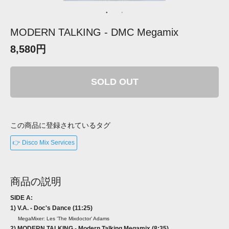
MODERN TALKING - DMC Megamix
8,580円
SOLD OUT
この商品に登録されているタグ
👉 Disco Mix Services
商品の説明
SIDE A:
1) V.A. - Doc's Dance (11:25)
MegaMixer: Les 'The Mixdoctor' Adams
2) MODERN TALKING - Modern Talking Megamix (8:35)