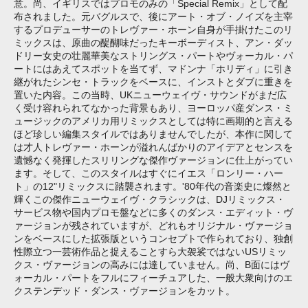
意。尚、イギリスではプロモのみの「Special Remix」として配
布されました。元バグルスで、後にアート・オブ・ノイズを主宰
するプロデューサーのトレヴァー・ホーン自身が手掛けたこのリ
ミックスは、原曲の醍醐味だったキーボーディスト、アン・ダッ
ドリー女史の壮麗華美なストリングス・パートやヴォーカル・パ
ートにはあえてスポットを当てず、マドンナ「ホリディ」に引き
継がれたシンセ・トラックをベースに、インストとダブに重きを
置いた内容。この当時、UKニューウェイヴ・サウンドがまだ広
く受け容れられてなかった背景もあり、ヨーロッパ産ダンス・ミ
ュージックのアメリカ用リミックスとしては特に画期的と言える
ほど珍しい編集スタイルではありませんでしたが、本作に関して
は才人トレヴァー・ホーンが溢れんばかりのアイデアとセンスを
遺憾なく発揮したスリリングな傑作ヴァージョンに仕上がってい
ます。そして、このスタイルはすぐにイエス「ロンリー・ハー
ト」の12"リミックスに踏襲されます。'80年代の音楽史に燦然と
輝くこの傑作ニューウェイヴ・クラシックは、DJリミックス・
サービス物や国内プロモ盤などに多くのダンス・エディット・ヴ
ァージョンが残されていますが、どれもオリジナル・ヴァージョ
ンをベースにした拡張版というコンセプトで作られており、独創
性際立つ一芸術作品と捉えることすら大袈裟ではないUSリミッ
クス・ヴァージョンの高みには達していません。尚、B面にはヴ
ォーカル・パートをフルにフィーチュアした、一般大衆向けのエ
クステンデッド・ダンス・ヴァージョンをカット。