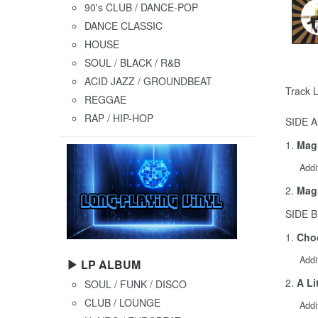
90's CLUB / DANCE-POP
DANCE CLASSIC
HOUSE
SOUL / BLACK / R&B
ACID JAZZ / GROUNDBEAT
Track L
REGGAE
RAP / HIP-HOP
SIDE A
1.
Mag
Addi
2.
Mag
SIDE B
1.
Cho
Addi
▶ LP ALBUM
2.
A Li
SOUL / FUNK / DISCO
CLUB / LOUNGE
Addi