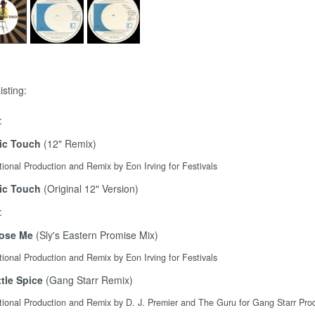
isting:
:
ic Touch
(12" Remix)
tional Production and Remix by Eon Irving for Festivals
ic Touch
(Original 12" Version)
:
ose Me
(Sly's Eastern Promise Mix)
tional Production and Remix by Eon Irving for Festivals
ttle Spice
(Gang Starr Remix)
tional Production and Remix by D. J. Premier and The Guru for Gang Starr Prod