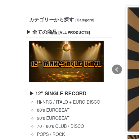
カテゴリーから探す
[Category]
▶ 全ての商品
[ALL PRODUCTS]
▶ 12" SINGLE RECORD
Hi-NRG / ITALO + EURO DISCO
80's EUROBEAT
90's EUROBEAT
70 - 80's CLUB / DISCO
POPS / ROCK