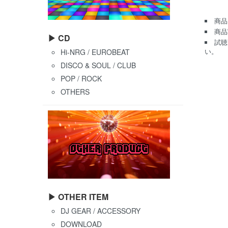
商品
商品
▶ CD
試聴
Hi-NRG / EUROBEAT
い。
DISCO & SOUL / CLUB
POP / ROCK
OTHERS
▶ OTHER ITEM
DJ GEAR / ACCESSORY
DOWNLOAD