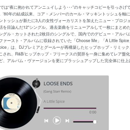
内では“夜に抱かれてアンニュイしよう･･･”のキャッチコピーを引っさ
。'80年の結成以来、コア・メンバーのカール・マッキントッシュを軸
ントッシュが新たに3人の女性ヴォーカリストを加えたニュー・プロジ
活を目論んだ12"シングル。過去楽曲をリニューアルして一枚にまとめたリミックス
ングル・カットされた2枚目のシングルで、国内でのデビュー・アルバ
ファースト・アルバムに収録されていた「Choose Me」「A Little 
tle Spice」は、DJプレミアとグールーが再構築したヒップホップ・
こされ、R&B/ヒップホップ・フリークスの賛辞を一身に集めてレア盤化
ど、アルバム・ヴァージョンを更にブラッシュアップした完全体に仕上
LOOSE ENDS
(Gang Starr Remix)
A Little Spice
0:00