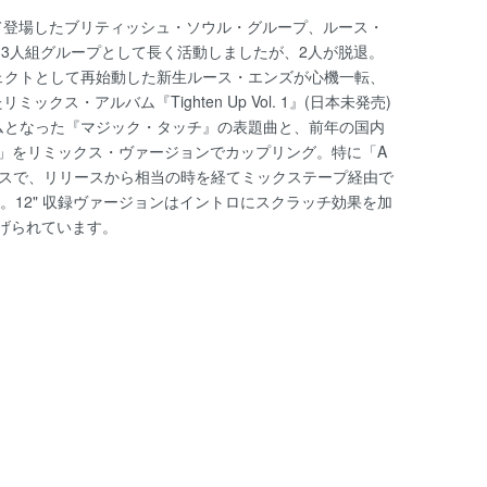
げて登場したブリティッシュ・ソウル・グループ、ルース・
に3人組グループとして長く活動しましたが、2人が脱退。
ェクトとして再始動した新生ルース・エンズが心機一転、
・アルバム『Tighten Up Vol. 1』(日本未発売)
ムとなった『マジック・タッチ』の表題曲と、前年の国内
Spice」をリミックス・ヴァージョンでカップリング。特に「A
リミックスで、リリースから相当の時を経てミックステープ経由で
。12" 収録ヴァージョンはイントロにスクラッチ効果を加
げられています。