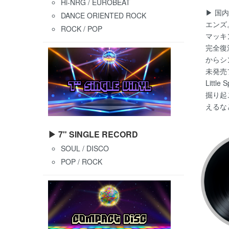
Hi-NRG / EUROBEAT
▶ 国
DANCE ORIENTED ROCK
エンズ
ROCK / POP
マッキ
完全復
からシ
未発売
Lit
掘り起
えるな
▶ 7" SINGLE RECORD
SOUL / DISCO
POP / ROCK