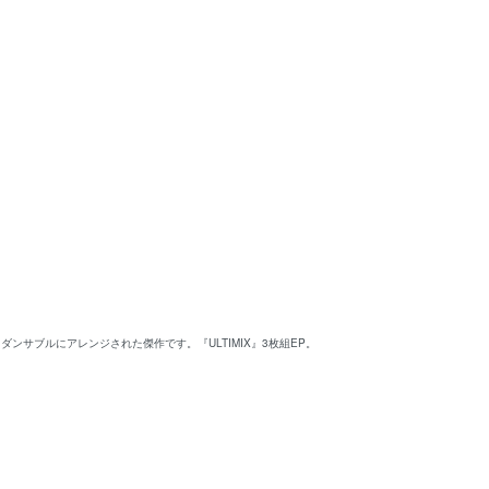
ンサブルにアレンジされた傑作です。『ULTIMIX』3枚組EP。