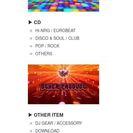
▶ CD
Hi-NRG / EUROBEAT
DISCO & SOUL / CLUB
POP / ROCK
OTHERS
▶ OTHER ITEM
DJ GEAR / ACCESSORY
DOWNLOAD