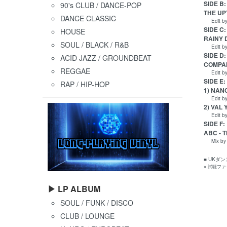
SIDE B:
90's CLUB / DANCE-POP
THE UPT
DANCE CLASSIC
Edit by 
SIDE C:
HOUSE
RAINY D
SOUL / BLACK / R&B
Edit by 
SIDE D:
ACID JAZZ / GROUNDBEAT
COMPANY
REGGAE
Edit by
SIDE E:
RAP / HIP-HOP
1) NANC
Edit by 
2) VAL 
Edit by
SIDE F:
ABC - T
Mix by B
■ UK
※ 試聴フ
▶ LP ALBUM
SOUL / FUNK / DISCO
CLUB / LOUNGE