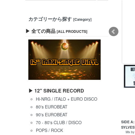
カテゴリーから探す
[Category]
▶ 全ての商品
[ALL PRODUCTS]
▶ 12" SINGLE RECORD
Hi-NRG / ITALO + EURO DISCO
80's EUROBEAT
90's EUROBEAT
SIDE A:
70 - 80's CLUB / DISCO
SYLVEST
POPS / ROCK
Mix by 