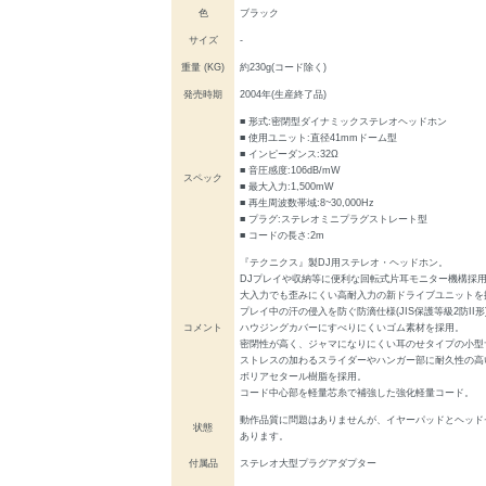
色
ブラック
サイズ
-
重量 (KG)
約230g(コード除く)
発売時期
2004年(生産終了品)
■ 形式:密閉型ダイナミックステレオヘッドホン
■ 使用ユニット:直径41mmドーム型
■ インピーダンス:32Ω
■ 音圧感度:106dB/mW
スペック
■ 最大入力:1,500mW
■ 再生周波数帯域:8~30,000Hz
■ プラグ:ステレオミニプラグストレート型
■ コードの長さ:2m
『テクニクス』製DJ用ステレオ・ヘッドホン。
DJプレイや収納等に便利な回転式片耳モニター機構採
大入力でも歪みにくい高耐入力の新ドライブユニットを
プレイ中の汗の侵入を防ぐ防滴仕様(JIS保護等級2防II形
コメント
ハウジングカバーにすべりにくいゴム素材を採用。
密閉性が高く、ジャマになりにくい耳のせタイプの小型
ストレスの加わるスライダーやハンガー部に耐久性の高
ボリアセタール樹脂を採用。
コード中心部を軽量芯糸で補強した強化軽量コード。
動作品質に問題はありませんが、イヤーパッドとヘッド
状態
あります。
付属品
ステレオ大型プラグアダプター