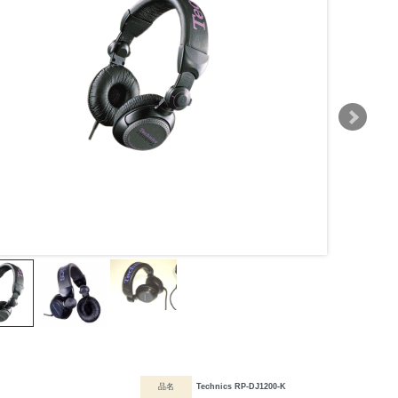
品名
Technics RP-DJ1200-K