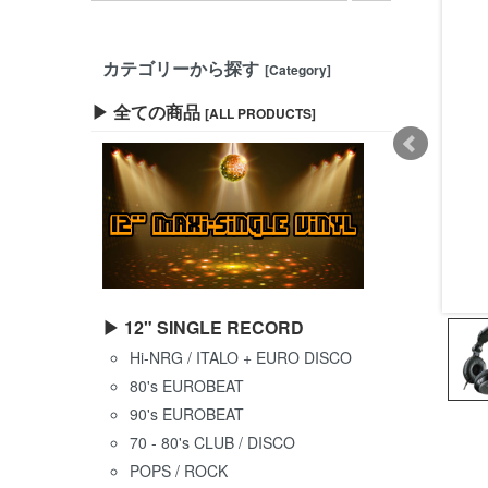
カテゴリーから探す
[Category]
▶ 全ての商品
[ALL PRODUCTS]
▶ 12" SINGLE RECORD
Hi-NRG / ITALO + EURO DISCO
80's EUROBEAT
90's EUROBEAT
70 - 80's CLUB / DISCO
POPS / ROCK