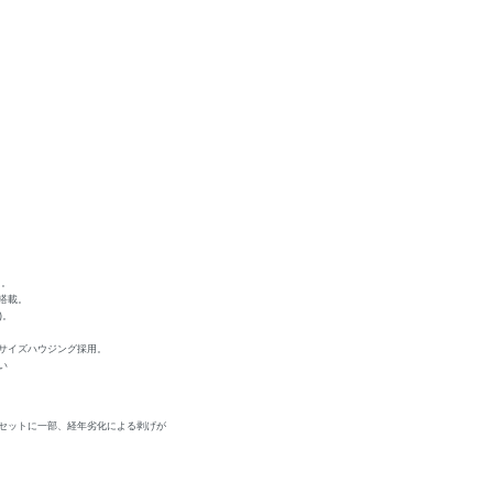
用。
搭載。
)。
サイズハウジング採用。
い
セットに一部、経年劣化による剥げが