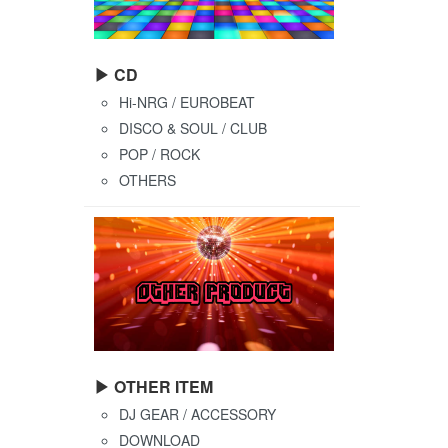
▶ CD
Hi-NRG / EUROBEAT
DISCO & SOUL / CLUB
POP / ROCK
OTHERS
▶ OTHER ITEM
DJ GEAR / ACCESSORY
DOWNLOAD