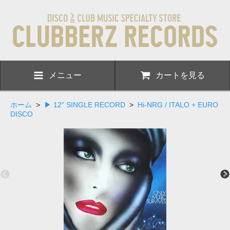
メニュー
カートを見る
ホーム
>
▶ 12" SINGLE RECORD
>
Hi-NRG / ITALO + EURO
DISCO