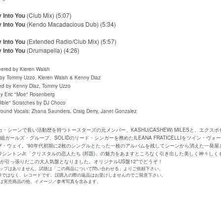
y Into You
(Club Mix) (5:07)
y Into You
(Kendo Macadacious Dub) (5:34)
y Into You
(Extended Radio/Club Mix) (5:57)
y Into You
(Drumapella) (4:26)
ed by Kieren Walsh
 Tommy Uzzo, Kleren Walsh & Kenny Diaz
by Kenny Diaz, Tommy Uzzo
 Eric "Moe" Rosenberg
ble" Scratches by DJ Choco
nd Vocals: Zhana Saunders, Craig Derry, Janet Gonzalez
. スカ・シーンで長い活動歴を持つトースターズの元メンバー、KASHU(CASHEW) MILESと
組ガールズ・グループ、SOLIDのリード・シンガーを務めたILEANA FRATICELLIをツイン・ヴォーカ
ザ・ウェイ。'90年代初期に2枚のシングルとたった一枚のアルバムを残してシーンから消えた一発
ワシントンJr.「クリスタルの恋人たち (邦題)」の魅力をあますところなく引き出した美しく神々し
"が引っ張りだこの大人気盤となりました。オリジナルUS盤12"でどうぞ！
リップはありません。試聴は「この商品について問い合わせる」よりご依頼下さい。
CDではなく、レコードです。誤購入の際の返品はお受けしませんのでご留意下さい。
真は実売商品の他、イメージ／参考写真を含みます。