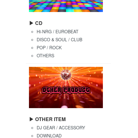
▶ CD
Hi-NRG / EUROBEAT
DISCO & SOUL / CLUB
POP / ROCK
OTHERS
▶ OTHER ITEM
DJ GEAR / ACCESSORY
DOWNLOAD