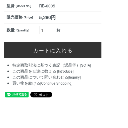
型番
RB-0005
[Model No.]
5,280円
販売価格
[Price]
数量
枚
[Quantity]
特定商取引法に基づく表記（返品等）
[SCTA]
この商品を友達に教える
[Introduce]
この商品について問い合わせる
[Inquiry]
買い物を続ける
[Continue Shopping]