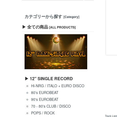
カテゴリーから探す
[Category]
▶ 全ての商品
[ALL PRODUCTS]
▶ 12" SINGLE RECORD
Hi-NRG / ITALO + EURO DISCO
80's EUROBEAT
90's EUROBEAT
70 - 80's CLUB / DISCO
POPS / ROCK
Track List