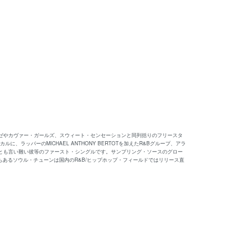
、エクスポゼやカヴァー・ガールズ、スウィート・センセーションと同列括りのフリースタ
ルに、ラッパーのMICHAEL ANTHONY BERTOTを加えたR&Bグループ、アラ
屋とも言い難い彼等のファースト・シングルです。サンプリング・ソースのグロー
くもあるソウル・チューンは国内のR&B/ヒップホップ・フィールドではリリース直