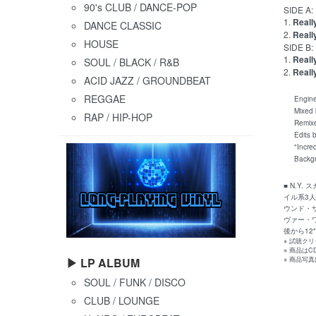
90's CLUB / DANCE-POP
SIDE A:
1.
Reall
DANCE CLASSIC
2.
Reall
HOUSE
SIDE B:
1.
Reall
SOUL / BLACK / R&B
2.
Reall
ACID JAZZ / GROUNDBEAT
REGGAE
Engineer
Mixed by
RAP / HIP-HOP
Remixed 
Edits by
"Incredi
Backgrou
■ N.Y
イル系3人
ウンド・
ヴァー・
後から12
※ 試聴ク
※ 商品は
▶ LP ALBUM
※ 商品写
SOUL / FUNK / DISCO
CLUB / LOUNGE