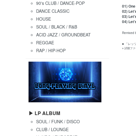
90's CLUB / DANCE-POP
01) One
DANCE CLASSIC
02) Let
03) Let'
HOUSE
04) Let'
SOUL / BLACK / R&B
Remixed b
ACID JAZZ / GROUNDBEAT
REGGAE
■ 「レ
※ 試聴フ
RAP / HIP-HOP
▶ LP ALBUM
SOUL / FUNK / DISCO
CLUB / LOUNGE