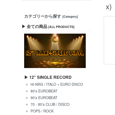
x)
カテゴリーから探す
[Category]
▶ 全ての商品
[ALL PRODUCTS]
▶ 12" SINGLE RECORD
Hi-NRG / ITALO + EURO DISCO
80's EUROBEAT
90's EUROBEAT
70 - 80's CLUB / DISCO
POPS / ROCK