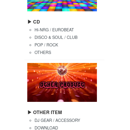
▶ CD
Hi-NRG / EUROBEAT
DISCO & SOUL / CLUB
POP / ROCK
OTHERS
▶ OTHER ITEM
DJ GEAR / ACCESSORY
DOWNLOAD