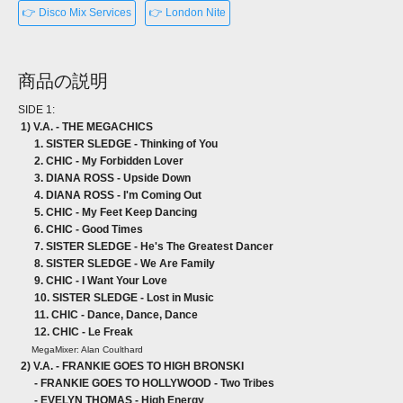
👉 Disco Mix Services
👉 London Nite
商品の説明
SIDE 1:
1) V.A. - THE MEGACHICS
1. SISTER SLEDGE - Thinking of You
2. CHIC - My Forbidden Lover
3. DIANA ROSS - Upside Down
4. DIANA ROSS - I'm Coming Out
5. CHIC - My Feet Keep Dancing
6. CHIC - Good Times
7. SISTER SLEDGE - He's The Greatest Dancer
8. SISTER SLEDGE - We Are Family
9. CHIC - I Want Your Love
10. SISTER SLEDGE - Lost in Music
11. CHIC - Dance, Dance, Dance
12. CHIC - Le Freak
MegaMixer: Alan Coulthard
2) V.A. - FRANKIE GOES TO HIGH BRONSKI
- FRANKIE GOES TO HOLLYWOOD - Two Tribes
- EVELYN THOMAS - High Energy