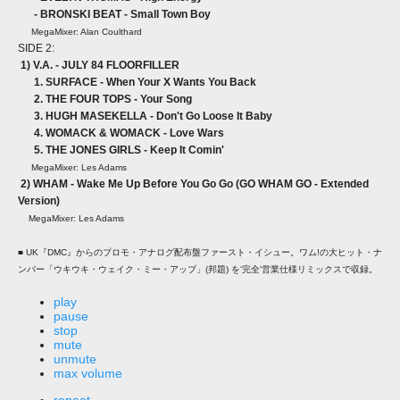
- BRONSKI BEAT - Small Town Boy
MegaMixer: Alan Coulthard
SIDE 2:
1) V.A. - JULY 84 FLOORFILLER
1. SURFACE - When Your X Wants You Back
2. THE FOUR TOPS - Your Song
3. HUGH MASEKELLA - Don't Go Loose It Baby
4. WOMACK & WOMACK - Love Wars
5. THE JONES GIRLS - Keep It Comin'
MegaMixer: Les Adams
2) WHAM - Wake Me Up Before You Go Go (GO WHAM GO - Extended
Version)
MegaMixer: Les Adams
■ UK『DMC』からのプロモ・アナログ配布盤ファースト・イシュー。ワム!の大ヒット・ナ
ンバー「ウキウキ・ウェイク・ミー・アップ」(邦題) を‘完全'営業仕様リミックスで収録。
play
pause
stop
mute
unmute
max volume
repeat