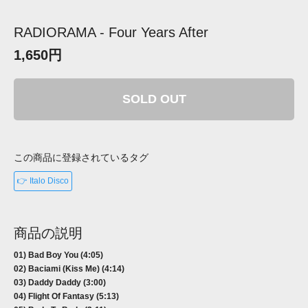
RADIORAMA - Four Years After
1,650円
SOLD OUT
この商品に登録されているタグ
👉 Italo Disco
商品の説明
01) Bad Boy You (4:05)
02) Baciami (Kiss Me) (4:14)
03) Daddy Daddy (3:00)
04) Flight Of Fantasy (5:13)