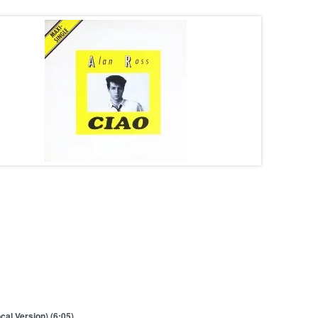
cal Version) (6:05)