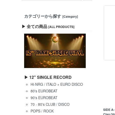
カテゴリーから探す
[Category]
▶ 全ての商品
[ALL PRODUCTS]
▶ 12" SINGLE RECORD
Hi-NRG / ITALO + EURO DISCO
80's EUROBEAT
90's EUROBEAT
70 - 80's CLUB / DISCO
SIDE A:
POPS / ROCK
Ciao (Vo