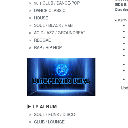
90's CLUB / DANCE-POP
SIDE B:
Ciao (In
DANCE CLASSIC
HOUSE
■ 東京
SOUL / BLACK / R&B
ACID JAZZ / GROUNDBEAT
REGGAE
RAP / HIP-HOP
Upd
▶ LP ALBUM
SOUL / FUNK / DISCO
CLUB / LOUNGE