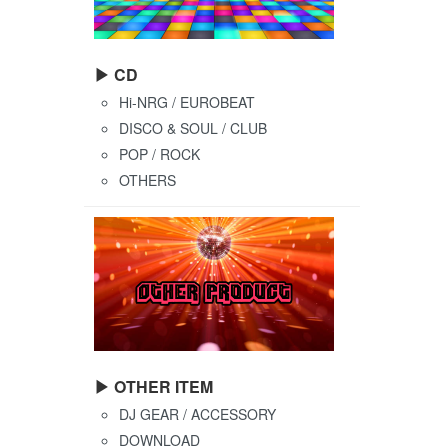
▶ CD
Hi-NRG / EUROBEAT
DISCO & SOUL / CLUB
POP / ROCK
OTHERS
▶ OTHER ITEM
DJ GEAR / ACCESSORY
DOWNLOAD