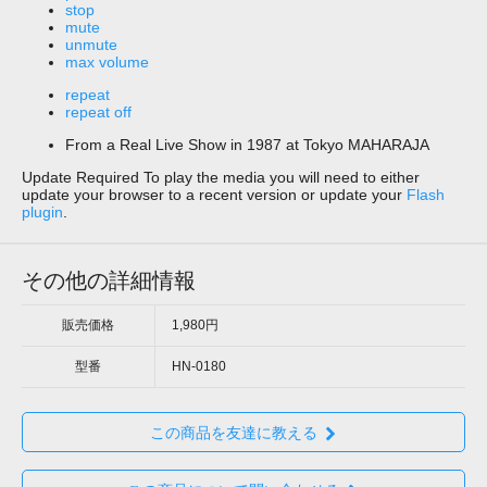
stop
mute
unmute
max volume
repeat
repeat off
From a Real Live Show in 1987 at Tokyo MAHARAJA
Update Required
To play the media you will need to either
update your browser to a recent version or update your
Flash
plugin
.
その他の詳細情報
販売価格
1,980円
型番
HN-0180
この商品を友達に教える