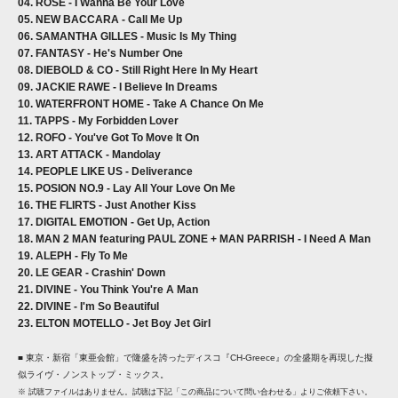
04. ROSE - I Wanna Be Your Love
05. NEW BACCARA - Call Me Up
06. SAMANTHA GILLES - Music Is My Thing
07. FANTASY - He's Number One
08. DIEBOLD & CO - Still Right Here In My Heart
09. JACKIE RAWE - I Believe In Dreams
10. WATERFRONT HOME - Take A Chance On Me
11. TAPPS - My Forbidden Lover
12. ROFO - You've Got To Move It On
13. ART ATTACK - Mandolay
14. PEOPLE LIKE US - Deliverance
15. POSION NO.9 - Lay All Your Love On Me
16. THE FLIRTS - Just Another Kiss
17. DIGITAL EMOTION - Get Up, Action
18. MAN 2 MAN featuring PAUL ZONE + MAN PARRISH - I Need A Man
19. ALEPH - Fly To Me
20. LE GEAR - Crashin' Down
21. DIVINE - You Think You're A Man
22. DIVINE - I'm So Beautiful
23. ELTON MOTELLO - Jet Boy Jet Girl
■ 東京・新宿「東亜会館」で隆盛を誇ったディスコ『CH-Greece』の全盛期を再現した擬
似ライヴ・ノンストップ・ミックス。
※ 試聴ファイルはありません。試聴は下記「この商品について問い合わせる」よりご依頼下さい。