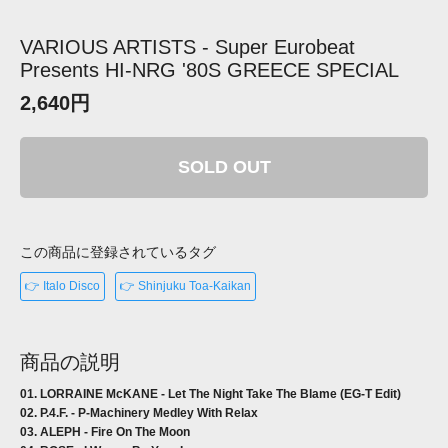
VARIOUS ARTISTS - Super Eurobeat
Presents HI-NRG '80S GREECE SPECIAL
2,640円
SOLD OUT
この商品に登録されているタグ
👉 Italo Disco
👉 Shinjuku Toa-Kaikan
商品の説明
01. LORRAINE McKANE - Let The Night Take The Blame (EG-T Edit)
02. P.4.F. - P-Machinery Medley With Relax
03. ALEPH - Fire On The Moon