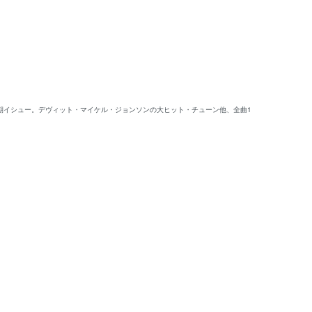
期イシュー。デヴィット・マイケル・ジョンソンの大ヒット・チューン他、全曲1