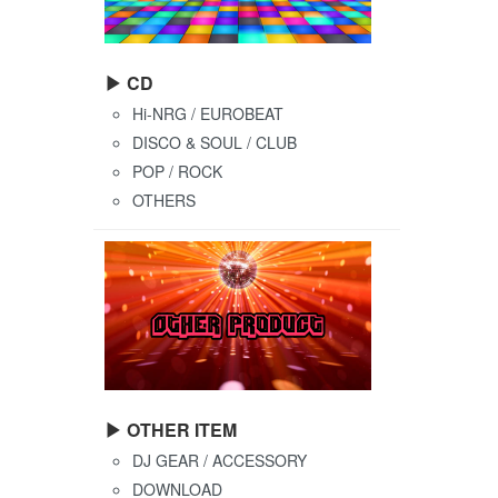
▶ CD
Hi-NRG / EUROBEAT
DISCO & SOUL / CLUB
POP / ROCK
OTHERS
▶ OTHER ITEM
DJ GEAR / ACCESSORY
DOWNLOAD