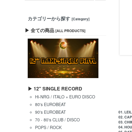
カテゴリーから探す
[Category]
▶ 全ての商品
[ALL PRODUCTS]
▶ 12" SINGLE RECORD
Hi-NRG / ITALO + EURO DISCO
80's EUROBEAT
90's EUROBEAT
01. LEI
02. CAP
70 - 80's CLUB / DISCO
03. CHI
POPS / ROCK
04. HO