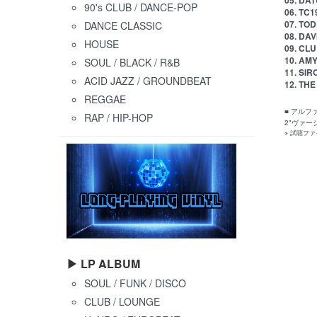
05. DAT
90's CLUB / DANCE-POP
06. TC1
07. TOD
DANCE CLASSIC
08. DAV
HOUSE
09. CLU
10. AMY
SOUL / BLACK / R&B
11. SIR
ACID JAZZ / GROUNDBEAT
12. THE
REGGAE
■ アル
RAP / HIP-HOP
2"ヴァ
※ 試聴フ
▶ LP ALBUM
SOUL / FUNK / DISCO
CLUB / LOUNGE