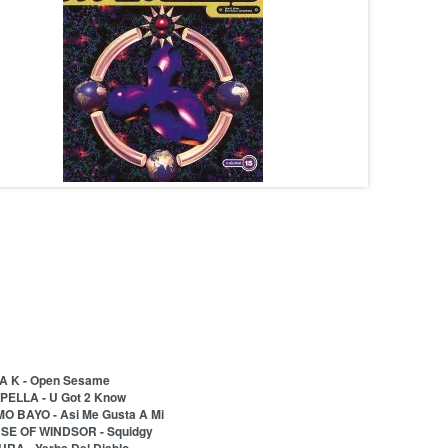
LA K - Open Sesame
PELLA - U Got 2 Know
MO BAYO - Asi Me Gusta A Mi
USE OF WINDSOR - Squidgy