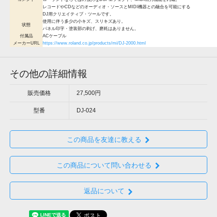
レコードやCDなどのオーディオ・ソースとMIDI機器との融合を可能にする
DJ用クリエイティブ・ツールです。
使用に伴う多少の小キズ、スリキズあり。
状態
パネル印字・塗装部の剥げ、磨耗はありません。
付属品
ACケーブル
メーカーURL
https://www.roland.co.jp/products/mi/DJ-2000.html
その他の詳細情報
販売価格
27,500円
型番
DJ-024
この商品を友達に教える
この商品について問い合わせる
返品について