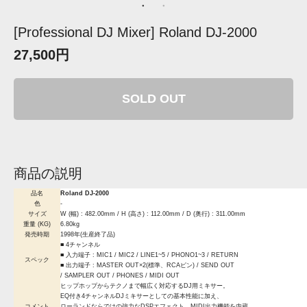
[Professional DJ Mixer] Roland DJ-2000
27,500円
SOLD OUT
商品の説明
品名
Roland DJ-2000
色
-
サイズ
W (幅) : 482.00mm / H (高さ) : 112.00mm / D (奥行) : 311.00mm
重量 (KG)
6.80kg
発売時期
1998年(生産終了品)
■ 4チャンネル
■ 入力端子 : MIC1 / MIC2 / LINE1~5 / PHONO1~3 / RETURN
スペック
■ 出力端子 : MASTER OUT×2(標準、RCAピン) / SEND OUT
/ SAMPLER OUT / PHONES / MIDI OUT
ヒップホップからテクノまで幅広く対応するDJ用ミキサー。
EQ付き4チャンネルDJミキサーとしての基本性能に加え、
コメント
ローランドならではの強力なDSPエフェクト、MIDI出力機能を内蔵。