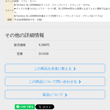
スペック
材質 : ソフト・ラバー
■ Technics SL-1200用純正ディスク・スリップシート - クラシック・モデル。
■ ディスクを傷つけないソフト・ラバー製。SL-1200mk3Dから採用となるフェルト素材ではあ
コメント
ん。
■ Technics SL-1200MK3付属タイプ [円周ライン : ブラック / ロゴ : ブラック&パープル]
状態
中古品/状態良好です。[1枚]
その他の詳細情報
販売価格
6,380円
型番
DJ-028
この商品を友達に教える
この商品について問い合わせる
返品について