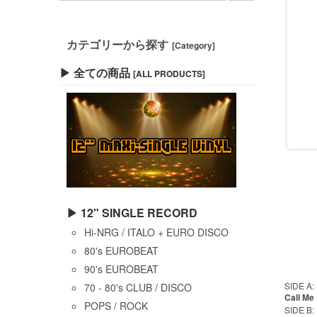
カテゴリーから探す
[Category]
▶ 全ての商品
[ALL PRODUCTS]
▶ 12" SINGLE RECORD
Hi-NRG / ITALO + EURO DISCO
80's EUROBEAT
90's EUROBEAT
SIDE A:
70 - 80's CLUB / DISCO
Call Me 
POPS / ROCK
SIDE B: