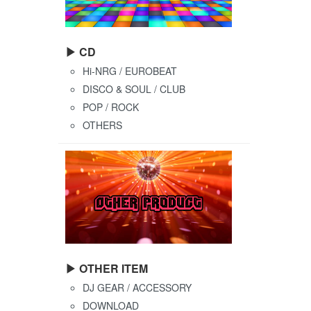
▶ CD
Hi-NRG / EUROBEAT
DISCO & SOUL / CLUB
POP / ROCK
OTHERS
▶ OTHER ITEM
DJ GEAR / ACCESSORY
DOWNLOAD