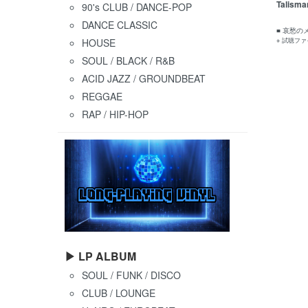
Talisma
90's CLUB / DANCE-POP
DANCE CLASSIC
■ 哀愁
HOUSE
※ 試聴フ
SOUL / BLACK / R&B
ACID JAZZ / GROUNDBEAT
REGGAE
RAP / HIP-HOP
▶ LP ALBUM
SOUL / FUNK / DISCO
CLUB / LOUNGE