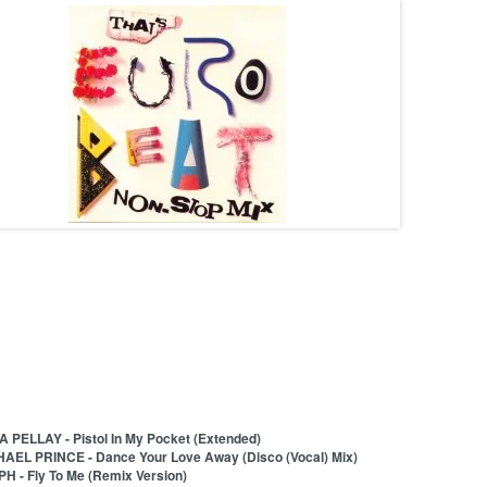
A PELLAY - Pistol In My Pocket (Extended)
HAEL PRINCE - Dance Your Love Away (Disco (Vocal) Mix)
PH - Fly To Me (Remix Version)