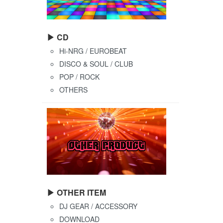
▶ CD
Hi-NRG / EUROBEAT
DISCO & SOUL / CLUB
POP / ROCK
OTHERS
▶ OTHER ITEM
DJ GEAR / ACCESSORY
DOWNLOAD