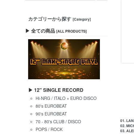
カテゴリーから探す
[Category]
▶ 全ての商品
[ALL PRODUCTS]
▶ 12" SINGLE RECORD
Hi-NRG / ITALO + EURO DISCO
80's EUROBEAT
90's EUROBEAT
01. LAN
70 - 80's CLUB / DISCO
02. MIC
POPS / ROCK
03. ALE