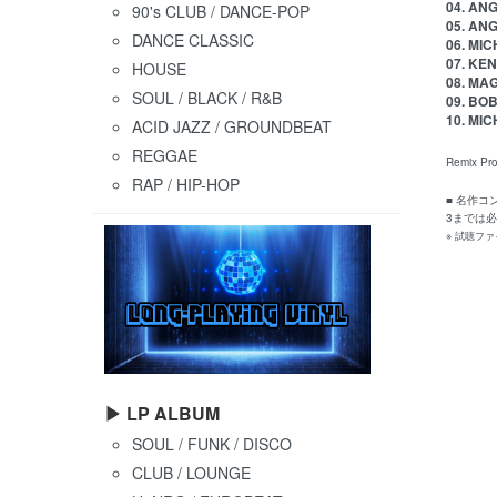
04. ANG
90's CLUB / DANCE-POP
05. ANG
DANCE CLASSIC
06. MIC
07. KEN
HOUSE
08. MAG
SOUL / BLACK / R&B
09. BOB
10. MIC
ACID JAZZ / GROUNDBEAT
REGGAE
Remix Pro
RAP / HIP-HOP
■ 名作コ
3までは
※ 試聴フ
▶ LP ALBUM
SOUL / FUNK / DISCO
CLUB / LOUNGE