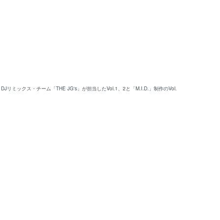
ス・チーム「THE JG's」が担当したVol.1、2と「M.I.D.」制作のVol.