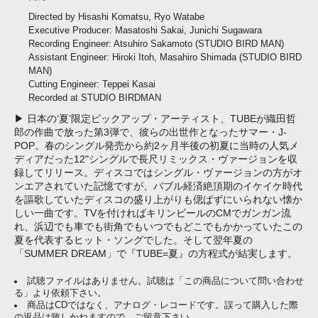
Directed by Hisashi Komatsu, Ryo Watabe
Executive Producer: Masatoshi Sakai, Junichi Sugawara
Recording Engineer: Atsuhiro Sakamoto (STUDIO BIRD MAN)
Assistant Engineer: Hiroki Itoh, Masahiro Shimada (STUDIO BIRD
MAN)
Cutting Engineer: Teppei Kasai
Recorded at STUDIO BIRDMAN
▶ 日本の‘夏’限定ピックアップ・アーティスト、TUBEが織田哲
郎の作曲で放った第3弾で、彼らの出世作となったサマー・J-
POP。春のシングル発売から約2ヶ月半後の初夏に当時の人気メ
ディアだった12"シングルで長尺リミックス・ヴァージョンを収
録してリリース。ディスコではシングル・ヴァージョンの方がオ
ンエアされていた記憶ですが、バブル経済絶頂期のイケイケ時代
を謳歌していたディスコの盛り上がりも偲ばずにいられない懐か
しい一曲です。TVを付ければキリンビールのCMでガンガン流
れ、浜辺でも車でも街角でもいつでもどこでもかかっていたこの
夏を代表するヒット・ソングでした。そして翌年夏の
「SUMMER DREAM」で『TUBE=夏』の方程式が結実します。
試聴ファイルはありません。試聴は「この商品について問い合わせ
る」より依頼下さい。
商品はCDではなく、アナログ・レコードです。誤って購入した際
の返品は致しかねますので、ご留意下さい。