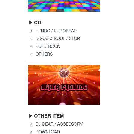
▶ CD
Hi-NRG / EUROBEAT
DISCO & SOUL / CLUB
POP / ROCK
OTHERS
▶ OTHER ITEM
DJ GEAR / ACCESSORY
DOWNLOAD