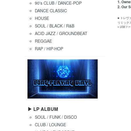
1. Owner
90's CLUB / DANCE-POP
2. Our S
DANCE CLASSIC
HOUSE
■ トレ
リミック
SOUL / BLACK / R&B
※ 試聴フ
ACID JAZZ / GROUNDBEAT
REGGAE
RAP / HIP-HOP
▶ LP ALBUM
SOUL / FUNK / DISCO
CLUB / LOUNGE