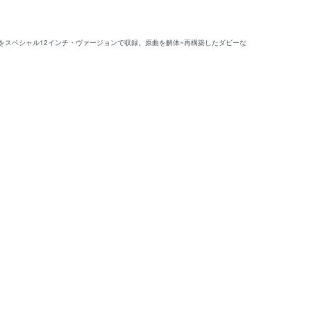
)をスペシャル12インチ・ヴァージョンで収録。原曲を解体~再構築したダビーな