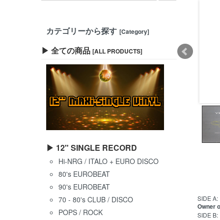
カテゴリーから探す
[Category]
▶ 全ての商品
[ALL PRODUCTS]
▶ 12" SINGLE RECORD
Hi-NRG / ITALO + EURO DISCO
80's EUROBEAT
90's EUROBEAT
SIDE A:
70 - 80's CLUB / DISCO
Owner o
POPS / ROCK
SIDE B: