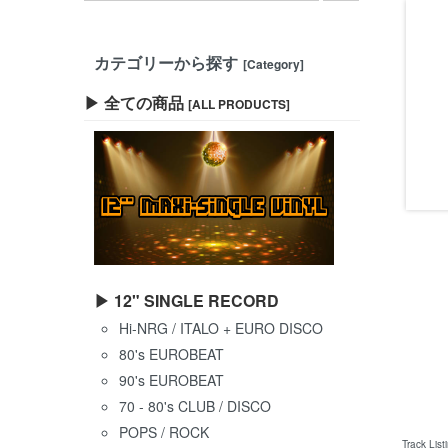
カテゴリーから探す
[Category]
▶ 全ての商品
[ALL PRODUCTS]
▶ 12" SINGLE RECORD
Hi-NRG / ITALO + EURO DISCO
80's EUROBEAT
90's EUROBEAT
70 - 80's CLUB / DISCO
POPS / ROCK
Track List