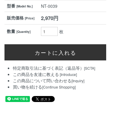
型番
NT-0039
[Model No.]
2,970円
販売価格
[Price]
数量
枚
[Quantity]
特定商取引法に基づく表記（返品等）
[SCTA]
この商品を友達に教える
[Introduce]
この商品について問い合わせる
[Inquiry]
買い物を続ける
[Continue Shopping]