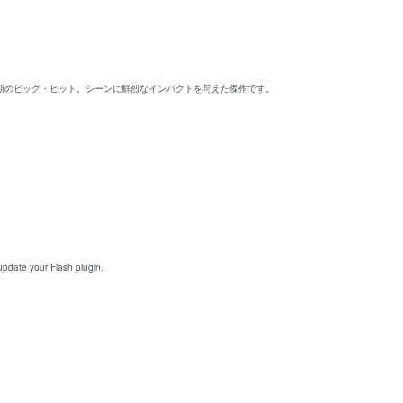
期のビッグ・ヒット。シーンに鮮烈なインパクトを与えた傑作です。
 update your
Flash plugin
.