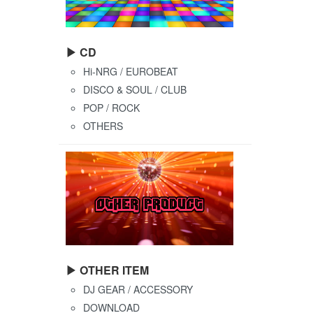
▶ CD
Hi-NRG / EUROBEAT
DISCO & SOUL / CLUB
POP / ROCK
OTHERS
▶ OTHER ITEM
DJ GEAR / ACCESSORY
DOWNLOAD