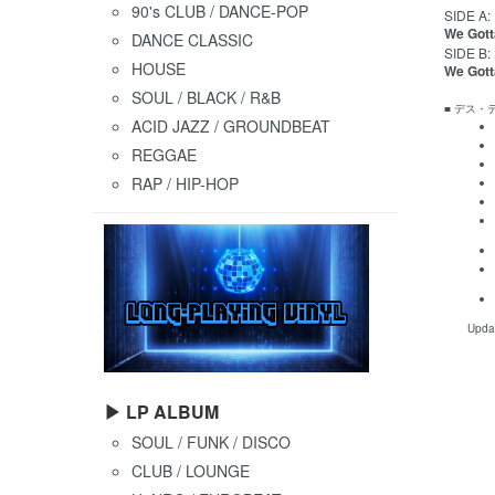
90's CLUB / DANCE-POP
SIDE A:
We Gotta
DANCE CLASSIC
SIDE B:
HOUSE
We Gotta
SOUL / BLACK / R&B
■ デス
ACID JAZZ / GROUNDBEAT
REGGAE
RAP / HIP-HOP
Upda
▶ LP ALBUM
SOUL / FUNK / DISCO
CLUB / LOUNGE