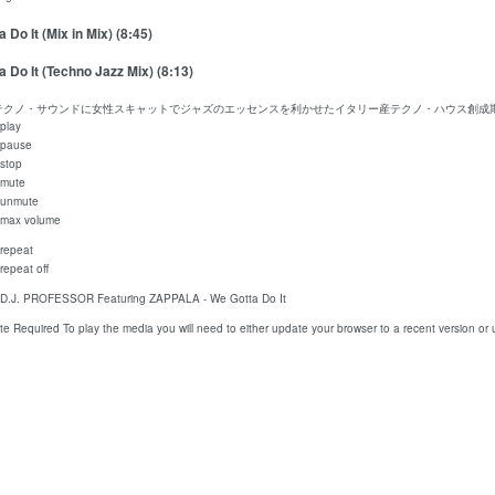
 Do It (Mix in Mix) (8:45)
 Do It (Techno Jazz Mix) (8:13)
・テクノ・サウンドに女性スキャットでジャズのエッセンスを利かせたイタリー産テクノ・ハウス創成
play
pause
stop
mute
unmute
max volume
repeat
repeat off
D.J. PROFESSOR Featuring ZAPPALA - We Gotta Do It
te Required
To play the media you will need to either update your browser to a recent version or